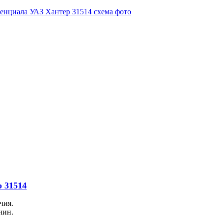
 31514
чия.
чин.