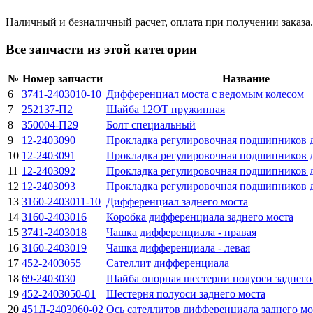
Наличный и безналичный расчет, оплата при получении заказа.
Все запчасти из этой категории
№
Номер запчасти
Название
6
3741-2403010-10
Дифференциал моста с ведомым колесом
7
252137-П2
Шайба 12ОТ пружинная
8
350004-П29
Болт специальный
9
12-2403090
Прокладка регулировочная подшипников 
10
12-2403091
Прокладка регулировочная подшипников 
11
12-2403092
Прокладка регулировочная подшипников 
12
12-2403093
Прокладка регулировочная подшипников 
13
3160-2403011-10
Дифференциал заднего моста
14
3160-2403016
Коробка дифференциала заднего моста
15
3741-2403018
Чашка дифференциала - правая
16
3160-2403019
Чашка дифференциала - левая
17
452-2403055
Сателлит дифференциала
18
69-2403030
Шайба опорная шестерни полуоси заднего
19
452-2403050-01
Шестерня полуоси заднего моста
20
451Д-2403060-02
Ось сателлитов дифференциала заднего мо