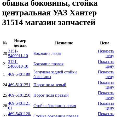
обивка боковины, стойка
центральная УАЗ Хантер
31514 магазин запчастей
Номер
№
Название
Цена
детали
3151-
Показать
20
Боковина левая
5400011-10
цену
3151-
Показать
21
Боковина правая
5400010-10
цену
Заглушка задней стойки
Показать
1
469-5401180
боковины
цену
Показать
24
469-5101251
Порог пола левый
цену
Показать
25
469-5101250
Порог пола правый
цену
469-5401121-
Показать
26
Стойка боковины левая
01
цену
469-5401120-
Показать
27
Стойка боковины правая