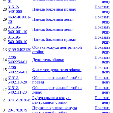
01
цену
31512-
Показать
28
Панель боковины правая
5401060
цену
469-5401061-
Показать
29
Панель боковины левая
20
цену
315195-
Показать
30
Панель боковины левая
5401061-10
цену
315195-
Показать
31
Панель боковины правая
5401060-10
цену
Обивка кожуха центральной
Показать
13
3159-5402120
стойки
цену
2206-
Показать
14
Держатель обивки
5402254-01
цену
2206-
Показать
15
Фиксатор держателя обивки
5402256-01
цену
31512-
Обивка центральной стойки
Показать
16
5402110-20
правая
цену
31512-
Обивка центральной стойки
Показать
17
5402111-20
левая
цену
Буфер крышки кожуха
Показать
2
3741-5303045
центральной стойки
цену
Пружина крышки кожуха
Показать
3
20-1703079
центральной стойки
цену