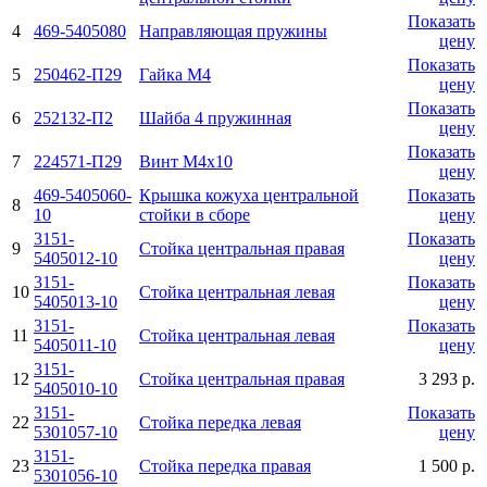
Показать
4
469-5405080
Направляющая пружины
цену
Показать
5
250462-П29
Гайка М4
цену
Показать
6
252132-П2
Шайба 4 пружинная
цену
Показать
7
224571-П29
Винт М4х10
цену
469-5405060-
Крышка кожуха центральной
Показать
8
10
стойки в сборе
цену
3151-
Показать
9
Стойка центральная правая
5405012-10
цену
3151-
Показать
10
Стойка центральная левая
5405013-10
цену
3151-
Показать
11
Стойка центральная левая
5405011-10
цену
3151-
12
Стойка центральная правая
3 293 р.
5405010-10
3151-
Показать
22
Стойка передка левая
5301057-10
цену
3151-
23
Стойка передка правая
1 500 р.
5301056-10