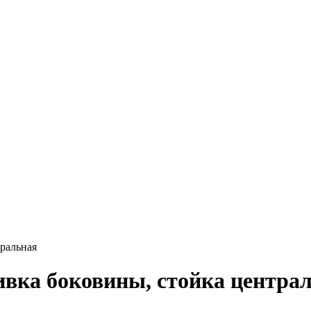
тральная
бивка боковины, стойка центра