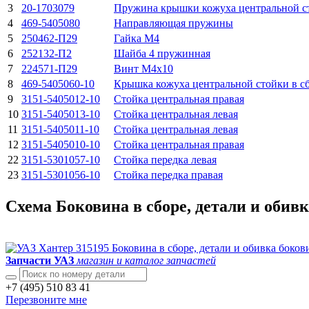
3
20-1703079
Пружина крышки кожуха центральной с
4
469-5405080
Направляющая пружины
5
250462-П29
Гайка М4
6
252132-П2
Шайба 4 пружинная
7
224571-П29
Винт М4х10
8
469-5405060-10
Крышка кожуха центральной стойки в с
9
3151-5405012-10
Стойка центральная правая
10
3151-5405013-10
Стойка центральная левая
11
3151-5405011-10
Стойка центральная левая
12
3151-5405010-10
Стойка центральная правая
22
3151-5301057-10
Стойка передка левая
23
3151-5301056-10
Стойка передка правая
Схема Боковина в сборе, детали и обив
Запчасти УАЗ
магазин и каталог запчастей
+7 (495) 510 83 41
Перезвоните мне