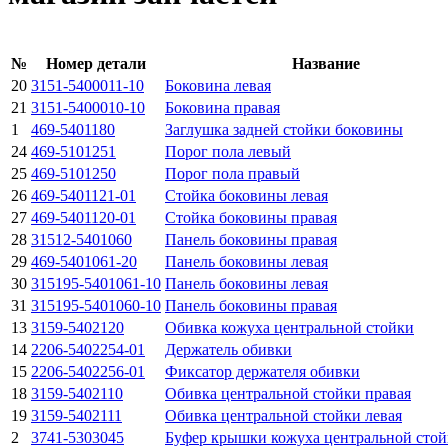
№
Номер детали
Название
20
3151-5400011-10
Боковина левая
21
3151-5400010-10
Боковина правая
1
469-5401180
Заглушка задней стойки боковины
24
469-5101251
Порог пола левый
25
469-5101250
Порог пола правый
26
469-5401121-01
Стойка боковины левая
27
469-5401120-01
Стойка боковины правая
28
31512-5401060
Панель боковины правая
29
469-5401061-20
Панель боковины левая
30
315195-5401061-10
Панель боковины левая
31
315195-5401060-10
Панель боковины правая
13
3159-5402120
Обивка кожуха центральной стойки
14
2206-5402254-01
Держатель обивки
15
2206-5402256-01
Фиксатор держателя обивки
18
3159-5402110
Обивка центральной стойки правая
19
3159-5402111
Обивка центральной стойки левая
2
3741-5303045
Буфер крышки кожуха центральной сто