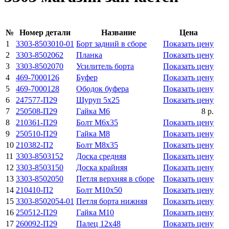
№
Номер детали
Название
Цена
1
3303-8503010-01
Борт задний в сборе
Показать цену
2
3303-8502062
Планка
Показать цену
3
3303-8502070
Усилитель борта
Показать цену
4
469-7000126
Буфер
Показать цену
5
469-7000128
Ободок буфера
Показать цену
6
247577-П29
Шуруп 5x25
Показать цену
7
250508-П29
Гайка М6
8 р.
8
210361-П29
Болт М6х35
Показать цену
9
250510-П29
Гайка М8
Показать цену
10
210382-П2
Болт М8х35
Показать цену
11
3303-8503152
Доска средняя
Показать цену
12
3303-8503150
Доска крайняя
Показать цену
13
3303-8502050
Петля верхняя в сборе
Показать цену
14
210410-П2
Болт М10х50
Показать цену
15
3303-8502054-01
Петля борта нижняя
Показать цену
16
250512-П29
Гайка М10
Показать цену
17
260092-П29
Палец 12x48
Показать цену