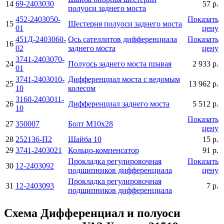
14
69-2403030
57 р.
полуоси заднего моста
452-2403050-
Показать
15
Шестерня полуоси заднего моста
01
цену
451Д-2403060-
Ось сателлитов дифференциала
Показать
16
02
заднего моста
цену
3741-2403070-
24
Полуось заднего моста правая
2 933 р.
01
3741-2403010-
Дифференциал моста с ведомым
25
13 962 р.
10
колесом
3160-2403011-
26
Дифференциал заднего моста
5 512 р.
10
Показать
27
350007
Болт M10x28
цену
28
252136-П2
Шайба 10
15 р.
29
3741-2403021
Кольцо-компенсатор
91 р.
Прокладка регулировочная
Показать
30
12-2403092
подшипников дифференциала
цену
Прокладка регулировочная
31
12-2403093
7 р.
подшипников дифференциала
Схема Дифференциал и полуоси