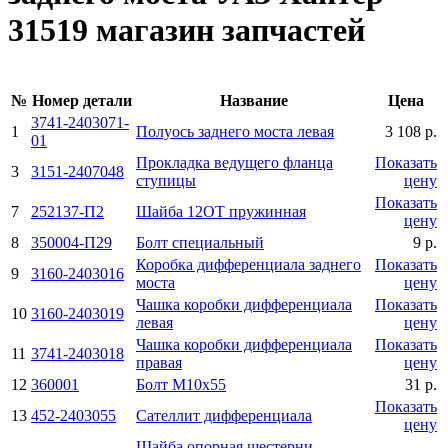
31519 магазин запчастей
№
Номер детали
Название
Цена
3741-2403071-
1
Полуось заднего моста левая
3 108 р.
01
Прокладка ведущего фланца
Показать
3
3151-2407048
ступицы
цену
Показать
7
252137-П2
Шайба 12ОТ пружинная
цену
8
350004-П29
Болт специальный
9 р.
Коробка дифференциала заднего
Показать
9
3160-2403016
моста
цену
Чашка коробки дифференциала
Показать
10
3160-2403019
левая
цену
Чашка коробки дифференциала
Показать
11
3741-2403018
правая
цену
12
360001
Болт М10х55
31 р.
Показать
13
452-2403055
Сателлит дифференциала
цену
Шайба опорная шестерни