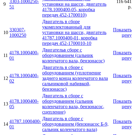
3303-1000250-
116 641
9
установки на шасси, двигатель
51
р.
4178.1000400-05, коробка
передач 452-1700010)
Двигатель в сбоpе
укомплектованный для
330307-
Показать
10
установки на шасси, двигатель
1000250
цену
41787.1000400-01, коробка
передач 452-1700010-10
Двигательв сборе с
4178.1000400-
Показать
11
оборудованием (сальник
01
цену
коленчатого вала, бензонасос)
Двигатель в сборе с
оборудованием (уплотнение
4178.1000400-
Показать
12
заднего конца коленчатого вала
02
цену
сальниковой набивкой,
бензонасос)
Двигатель в сборе с
4178.1000400-
оборудованием (сальник
Показать
13
05
коленчатого вала, бензонасос,
цену
сцепление)
Двигатель в сборе с
41787.1000400-
Показать
14
оборудованием (бензонасос Б-9,
01
цену
сальник коленчатого вала)