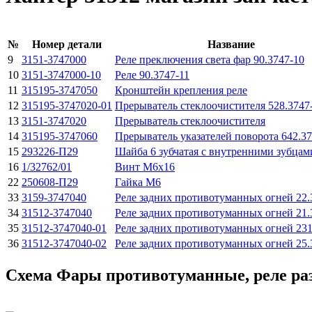
№
Номер детали
Название
9
3151-3747000
Реле преключения света фар 90.3747-10
10
3151-3747000-10
Реле 90.3747-11
11
315195-3747050
Кронштейн крепления реле
12
315195-3747020-01
Прерыватель стеклоочистителя 528.3747
13
3151-3747020
Прерыватель стеклоочистителя
14
315195-3747060
Прерыватель указателей поворота 642.3
15
293226-П29
Шайба 6 зубчатая с внутренними зубцам
16
1/32762/01
Винт М6х16
22
250608-П29
Гайка М6
33
3159-3747040
Реле задних противотуманных огней 22.
34
31512-3747040
Реле задних противотуманных огней 21.
35
31512-3747040-01
Реле задних противотуманных огней 231
36
31512-3747040-02
Реле задних противотуманных огней 25.
Схема Фары противотуманные, реле раз