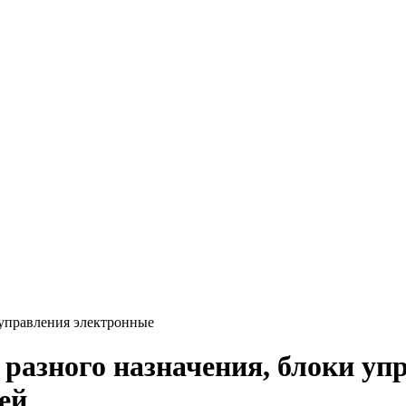
 управления электронные
разного назначения, блоки уп
ей