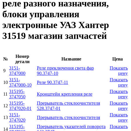
реле разного назначения,
блоки управления
электронные УАЗ Хантер
31519 магазин запчастей
Номер
№
Название
Цена
детали
3151-
Реле преключения света фар
Показать
9
3747000
90.3747-10
цену
3151-
Показать
10
Реле 90.3747-11
3747000-10
цену
315195-
Показать
11
Кронштейн крепления реле
3747050
цену
315195-
Прерыватель стеклоочистителя
Показать
12
3747020-01
528.3747-01
цену
3151-
Показать
13
Прерыватель стеклоочистителя
3747020
цену
315195-
Прерыватель указателей поворота
Показать
14