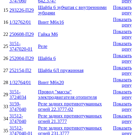
3747060
642.3747
цену
Шайба 6 зубчатая с внутренними
Показать
15
293226-П29
зубцами
цену
Показать
16
1/32762/01
Винт М6х16
цену
Показать
22
250608-П29
Гайка М6
цену
3151-
Показать
25
Реле
3747020-01
цену
Показать
26
252004-П29
Шайба 6
цену
Показать
27
252154-П2
Шайба 6Л пружинная
цену
Показать
28
1/32764/01
Винт М6х20
цену
3151-
Провод "массы"
Показать
29
3724034
электродвигателя отопителя
цену
3159-
Реле задних противотуманных
Показать
33
3747040
огней 22.3777-02
цену
31512-
Реле задних противотуманных
Показать
34
3747040
огней 21.3777
цену
31512-
Реле задних противотуманных
Показать
35
3747040-01
огней 231.3777
цену