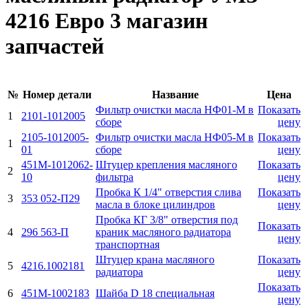
4216 Евро 3 магазин
запчастей
№
Номер детали
Название
Цена
Фильтр очистки масла НФ01-М в
Показать
1
2101-1012005
сборе
цену
2105-1012005-
Фильтр очистки масла НФ05-М в
Показать
1
01
сборе
цену
451М-1012062-
Штуцер крепления масляного
Показать
2
10
фильтра
цену
Пробка К 1/4" отверстия слива
Показать
3
353 052-П29
масла в блоке цилиндров
цену
Пробка КГ 3/8" отверстия под
Показать
4
296 563-П
краник масляного радиатора
цену
транспортная
Штуцер крана масляного
Показать
5
4216.1002181
радиатора
цену
Показать
6
451М-1002183
Шайба D 18 специальная
цену