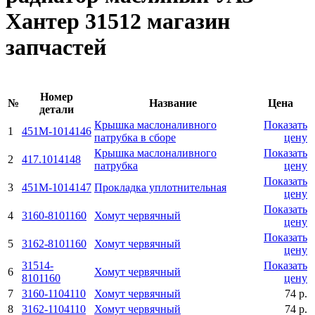
Хантер 31512 магазин
запчастей
Номер
№
Название
Цена
детали
Крышка маслоналивного
Показать
1
451М-1014146
патрубка в сборе
цену
Крышка маслоналивного
Показать
2
417.1014148
патрубка
цену
Показать
3
451М-1014147
Прокладка уплотнительная
цену
Показать
4
3160-8101160
Хомут червячный
цену
Показать
5
3162-8101160
Хомут червячный
цену
31514-
Показать
6
Хомут червячный
8101160
цену
7
3160-1104110
Хомут червячный
74 р.
8
3162-1104110
Хомут червячный
74 р.