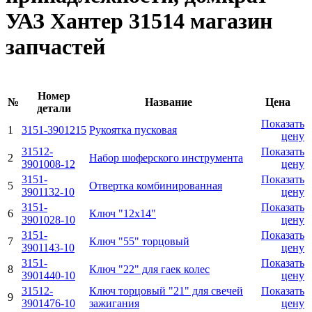
УАЗ Хантер 31514 магазин
запчастей
Номер
№
Название
Цена
детали
Показать
1
3151-3901215
Рукоятка пусковая
цену
31512-
Показать
2
Набор шоферского инструмента
3901008-12
цену
3151-
Показать
5
Отвертка комбинированная
3901132-10
цену
3151-
Показать
6
Ключ "12x14"
3901028-10
цену
3151-
Показать
7
Ключ "55" торцовый
3901143-10
цену
3151-
Показать
8
Ключ "22" для гаек колес
3901440-10
цену
31512-
Ключ торцовый "21" для свечей
Показать
9
3901476-10
зажигания
цену