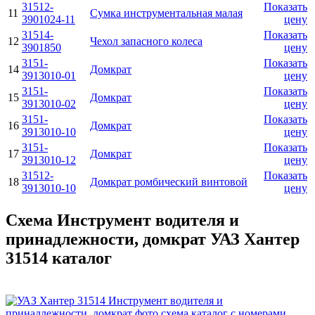
31512-
Показать
11
Сумка инструментальная малая
3901024-11
цену
31514-
Показать
12
Чехол запасного колеса
3901850
цену
3151-
Показать
14
Домкрат
3913010-01
цену
3151-
Показать
15
Домкрат
3913010-02
цену
3151-
Показать
16
Домкрат
3913010-10
цену
3151-
Показать
17
Домкрат
3913010-12
цену
31512-
Показать
18
Домкрат ромбический винтовой
3913010-10
цену
Схема Инструмент водителя и
принадлежности, домкрат УАЗ Хантер
31514 каталог