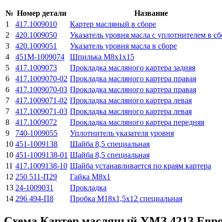
№
Номер детали
Название
1
417.1009010
Картер масляный в сборе
2
420.1009050
Указатель уровня масла с уплотнителем в сб
3
420.1009051
Указатель уровня масла в сборе
4
451М-1009074
Шпилька М8х1х15
5
417.1009073
Прокладка масляного картера задняя
6
417.1009070-02
Прокладка масляного картера правая
6
417.1009070-03
Прокладка масляного картера правая
7
417.1009071-02
Прокладка масляного картера левая
7
417.1009071-03
Прокладка масляного картера левая
8
417.1009072
Прокладка масляного картера передняя
9
740-1009055
Уплотнитель указателя уровня
10
451-1009138
Шайба 8,5 специальная
10
451-1009138-01
Шайба 8,5 специальная
11
417.1009138-10
Шайба устанавливается по краям картера
12
250 511-П29
Гайка М8х1
13
24-1009031
Прокладка
14
296 494-П8
Пpобка М18х1,5х12 специальная
Схема Картер масляный УМЗ 4213 Евро