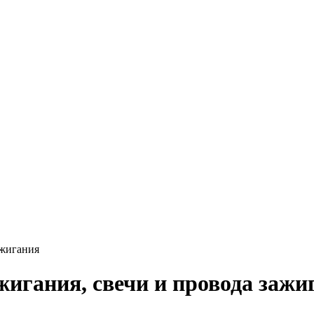
ажигания
игания, свечи и провода зажи