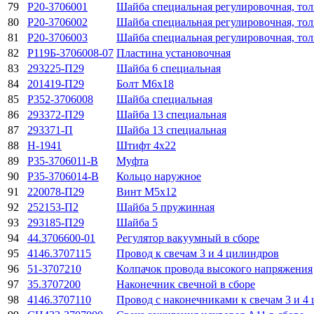
79
P20-3706001
Шайба специальная регулировочная, то
80
Р20-3706002
Шайба специальная регулировочная, то
81
Р20-3706003
Шайба специальная регулировочная, то
82
Р119Б-3706008-07
Пластина установочная
83
293225-П29
Шайба 6 специальная
84
201419-П29
Болт M6x18
85
Р352-3706008
Шайба специальная
86
293372-П29
Шайба 13 специальная
87
293371-П
Шайба 13 специальная
88
H-1941
Штифт 4x22
89
P35-3706011-B
Муфта
90
P35-3706014-B
Кольцо наружное
91
220078-П29
Винт M5x12
92
252153-П2
Шайба 5 пружинная
93
293185-П29
Шайба 5
94
44.3706600-01
Регулятор вакуумный в сборе
95
4146.3707115
Провод к свечам 3 и 4 цилиндров
96
51-3707210
Колпачок провода высокого напряжения
97
35.3707200
Наконечник свечной в сборе
98
4146.3707110
Провод с наконечниками к свечам 3 и 4 