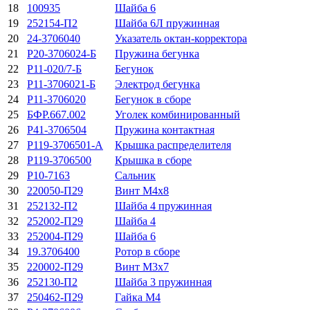
18
100935
Шайба 6
19
252154-П2
Шайба 6Л пружинная
20
24-3706040
Указатель октан-корректора
21
Р20-3706024-Б
Пружина бегунка
22
Р11-020/7-Б
Бегунок
23
Р11-3706021-Б
Электрод бегунка
24
Р11-3706020
Бегунок в сборе
25
БФР.667.002
Уголек комбинированный
26
Р41-3706504
Пружина контактная
27
Р119-3706501-А
Крышка распределителя
28
Р119-3706500
Крышка в сборе
29
Р10-7163
Сальник
30
220050-П29
Винт М4х8
31
252132-П2
Шайба 4 пружинная
32
252002-П29
Шайба 4
33
252004-П29
Шайба 6
34
19.3706400
Ротор в сборе
35
220002-П29
Винт М3х7
36
252130-П2
Шайба 3 пружинная
37
250462-П29
Гайка М4