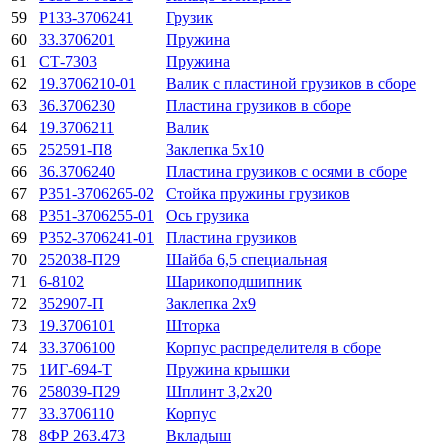
59
Р133-3706241
Грузик
60
33.3706201
Пружина
61
СТ-7303
Пружина
62
19.3706210-01
Валик с пластиной грузиков в сборе
63
36.3706230
Пластина грузиков в сборе
64
19.3706211
Валик
65
252591-П8
Заклепка 5х10
66
36.3706240
Пластина грузиков с осями в сборе
67
Р351-3706265-02
Стойка пружины грузиков
68
Р351-3706255-01
Ось грузика
69
Р352-3706241-01
Пластина грузиков
70
252038-П29
Шайба 6,5 специальная
71
6-8102
Шарикоподшипник
72
352907-П
Заклепка 2х9
73
19.3706101
Шторка
74
33.3706100
Корпус распределителя в сборе
75
1ИГ-694-Т
Пружина крышки
76
258039-П29
Шплинт 3,2x20
77
33.3706110
Корпус
78
8ФР 263.473
Вкладыш