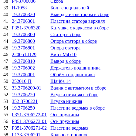
38
Р4-3706006
Скоба
39
Н-1958
Болт специальный
40
19.3706320
Вывод с изолятором в сборе
41
24.3706301
Пластина статора верхняя
42
Р351-3706320
Катушка с каркасом в сборе
43
19.3706300
Статор в сборе
44
19.3706800
Опора статора в сборе
45
19.3706801
Опора статора
46
220051-П29
Винт М4х10
47
19.3706810
Вывод в сборе
48
19.3706002
Держатель подшипника
49
19.3706001
Обойма подшипника
50
252016-П
Шайба 14
51
33.3706200-01
Валик с автоматом в сборе
52
19.3706220
Втулка нижняя в сборе
53
352-3706221
Втулка нижняя
54
19.3706250
Пластина ведомая в сборе
55
Р351-3706272-01
Ось пружины
56
Р351-3706273-01
Ось пружины
57
Р351-3706271-02
Пластина ведомая
58
Р133-3706201
Кольцо стопорное