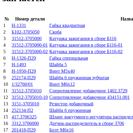
№
Номер детали
Назва
1
Н-1331
Гайка квадратная
2
Б102-3705050
Скоба
3
31512-3705000
Катушка зажигания в сборе Б116
4
31512-3705000-01
Катушка зажигания в сборе Б116-01
5
31512-3705000-02
Катушка зажигания в сборе Б116-02
6
Н-1326-П29
Гайка специальная
7
Н-1493
Шайба 5
8
Н-1950-П29
Винт М5х40
9
252174-П29
Шайба 6 пружинная зубчатая
10
1/32760/01
Винт М6х12
11
31512-3705010
Сопротивление добавочное 1402.3729
12
31512-3705010-10
Сопротивление добавочное 434151.001
13
3151-3705010
Резистор добавочный
14
252134-П2
Шайба 6 пружинная
15
417.3706325
Шланг вакуумного регулятора распреде
16
3312.3706000
Датчик-распределитель в сборе 3706
17
201418-П29
Болт М6х16