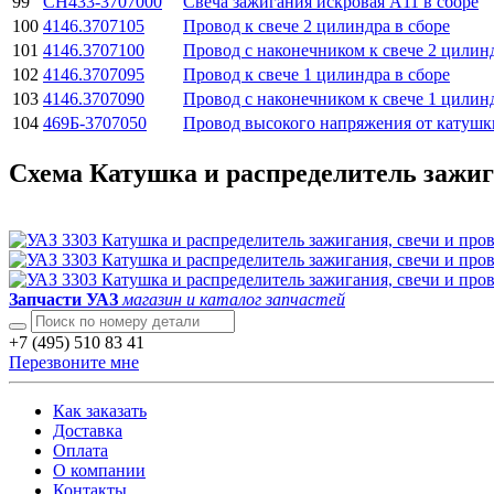
99
CH433-3707000
Свеча зажигания искровая А11 в сборе
100
4146.3707105
Провод к свече 2 цилиндра в сборе
101
4146.3707100
Провод с наконечником к свече 2 цилинд
102
4146.3707095
Провод к свече 1 цилиндра в сборе
103
4146.3707090
Провод с наконечником к свече 1 цилинд
104
469Б-3707050
Провод высокого напряжения от катушки
Схема Катушка и распределитель зажига
Запчасти УАЗ
магазин и каталог запчастей
+7 (495) 510 83 41
Перезвоните мне
Как заказать
Доставка
Оплата
О компании
Контакты