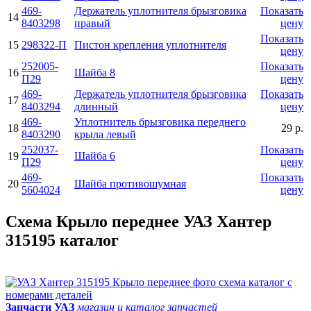
469-
Держатель уплотнителя брызговика
Показать
14
8403298
правый
цену
Показать
15
298322-П
Пистон крепления уплотнителя
цену
252005-
Показать
16
Шайба 8
П29
цену
469-
Держатель уплотнителя брызговика
Показать
17
8403294
длинный
цену
469-
Уплотнитель брызговика переднего
18
29 р.
8403290
крыла левый
252037-
Показать
19
Шайба 6
П29
цену
469-
Показать
20
Шайба противошумная
5604024
цену
Схема Крыло переднее УАЗ Хантер
315195 каталог
Запчасти УАЗ
магазин и каталог запчастей