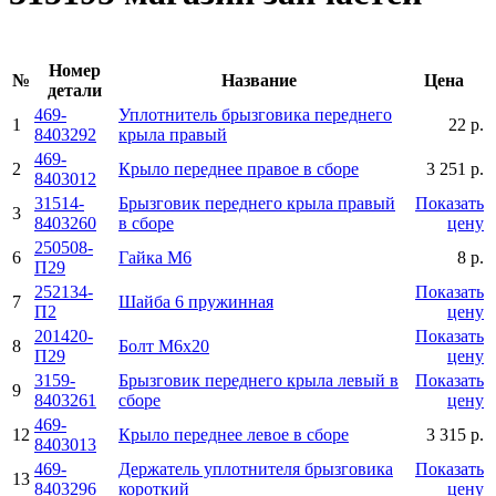
Номер
№
Название
Цена
детали
469-
Уплотнитель брызговика переднего
1
22 р.
8403292
крыла правый
469-
2
Крыло переднее правое в сборе
3 251 р.
8403012
31514-
Брызговик переднего крыла правый
Показать
3
8403260
в сборе
цену
250508-
6
Гайка М6
8 р.
П29
252134-
Показать
7
Шайба 6 пружинная
П2
цену
201420-
Показать
8
Болт М6х20
П29
цену
3159-
Брызговик переднего крыла левый в
Показать
9
8403261
сборе
цену
469-
12
Крыло переднее левое в сборе
3 315 р.
8403013
469-
Держатель уплотнителя брызговика
Показать
13
8403296
короткий
цену