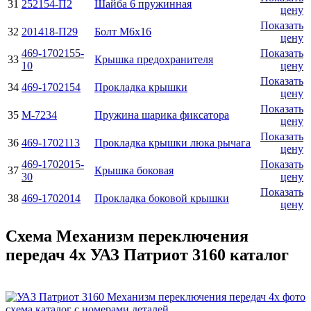
31
252154-П2
Шайба 6 пружинная
цену
Показать
32
201418-П29
Болт М6х16
цену
469-1702155-
Показать
33
Крышка предохранителя
10
цену
Показать
34
469-1702154
Прокладка крышки
цену
Показать
35
M-7234
Пружина шарика фиксатора
цену
Показать
36
469-1702113
Прокладка крышки люка рычага
цену
469-1702015-
Показать
37
Крышка боковая
30
цену
Показать
38
469-1702014
Прокладка боковой крышки
цену
Схема Механизм переключения
передач 4х УАЗ Патриот 3160 каталог