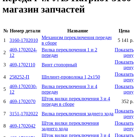
магазин запчастей
№
Номер детали
Название
Цена
Механизм переключения передач
1
3160-1702010
5 141 р.
в сборе
469-1702024-
Вилка переключения 1 и 2
Показать
2
12
передач
цену
Показать
3
469-1702110
Винт стопорный
цену
Показать
4
258252-П
Шплинт-проволока 1,2x150
цену
469-1702030-
Вилка переключения 3 и 4
Показать
5
12
пepeдач
цену
Шток вилки переключения 3 и 4
6
469-1702070
352 р.
передач в сборе
Показать
7
3151-1702022
Вилка переключения заднего хода
цену
Шток вилки переключения
Показать
8
469-1702042
заднего хода
цену
Шток вилки переключения 3 и 4
Показать