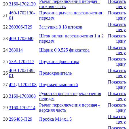
Рычаг переключения передач -
Показать
20
3160-1702120
нижняя часть
цену
469-1702130-
Пружина рычага переключения
Показать
21
01
передач
цену
Показать
22
260306-П29
Заглушка 0 18 штоков
цену
Шток вилки переключения 1 и 2
Показать
23
469-1702040
передач
цену
Показать
24
263014
Шарик 0 9,525 фиксатора
цену
Показать
25
53A-1702117
Пружина фиксатора
цену
469-1702149-
Показать
26
Предохранитель
01
цену
Показать
27
451Д-1702108
Плунжер замочный
цену
Рукоятка рычага переключения
Показать
28
3160-1703088
передач
цену
Рычаг переключения передач -
Показать
29
3160-1702114
верхняя часть
цену
Показать
30
296485-П29
Пробка М14х1,5
цену
Показать