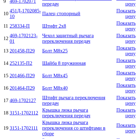
9
469-1702071
передач
цену
451Д-1702085-
Показать
10
Палец стопорный
10
цену
Показать
11
258334-П
Штифт 2x8
цену
469-1702123-
Чехол защитный рычага
Показать
12
01
переключения передач
цену
Показать
13
201458-П29
Болт М8х25
цену
Показать
14
252135-П2
Шайба 8 пружинная
цену
Показать
15
201466-П29
Болт М8х45
цену
Показать
16
201464-П29
Болт М8х40
цену
Штифт рычага переключения
Показать
17
469-1702127
передач
цену
Крышка люка рычага
Показать
18
3151-1702112
переключения передач
цену
Крышка люка рычага
Показать
19
3151-1702111
переключения со штифтами в
цену
сборе