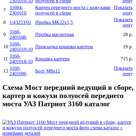
2301010-10
полуосей в сборе
цену
31604-
Картер переднего моста с кожухами
Показать
7
2301010
полуосей в сборе
цену
Показать
8
1/43253/01
Пробка МК22х1,5
цену
3160-
9
Пробка магнитная
28 р.
2401046
3160-
10
Прокладка крышки картера
19 р.
2401019-10
3160-
11
Крышка картера
715 р.
2401018-10
3160-
Показать
12
Болт М8х12
2401086
цену
Схема Мост передний ведущий в сборе,
картер и кожухи полуосей переднего
моста УАЗ Патриот 3160 каталог