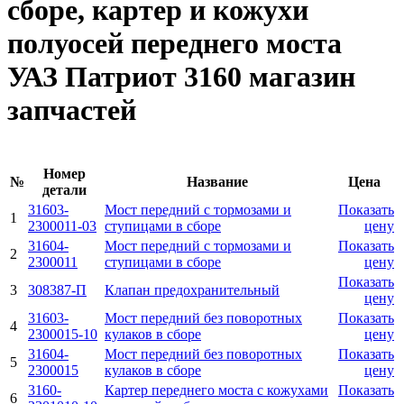
сборе, картер и кожухи
полуосей переднего моста
УАЗ Патриот 3160 магазин
запчастей
Номер
№
Название
Цена
детали
31603-
Мост передний с тормозами и
Показать
1
2300011-03
ступицами в сборе
цену
31604-
Мост передний с тормозами и
Показать
2
2300011
ступицами в сборе
цену
Показать
3
308387-П
Клапан предохранительный
цену
31603-
Мост передний без поворотных
Показать
4
2300015-10
кулаков в сборе
цену
31604-
Мост передний без поворотных
Показать
5
2300015
кулаков в сборе
цену
3160-
Картер переднего моста с кожухами
Показать
6