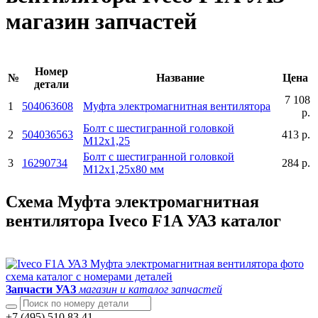
магазин запчастей
Номер
№
Название
Цена
детали
7 108
1
504063608
Муфта электромагнитная вентилятора
р.
Болт с шестигранной головкой
2
504036563
413 р.
М12х1,25
Болт с шестигранной головкой
3
16290734
284 р.
М12х1,25х80 мм
Схема Муфта электромагнитная
вентилятора Iveco F1A УАЗ каталог
Запчасти УАЗ
магазин и каталог запчастей
+7 (495) 510 83 41