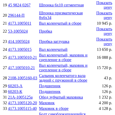
Показать
19
45 9824 0267
Шпонка 6х10 сегментная
цену
Шпонка призматическая
Показать
20
296144-П
8х6х34
цену
21
4173.1005011
Вал коленчатый в сборе
10 945 р.
Показать
22
53-1005024
Пробка
цену
Показать
23
414.1005024
Пробка-заглушка
цену
24
4173.1005015
Вал коленчатый
13 650 р.
Вал коленчатый, маховик и
25
4173.1005010-21
16 088 р.
сцепление в сборе
Вал коленчатый, маховик и
27
417.1005010-21
15 720 р.
сцепление в сборе
Сальник коленчатого вала
28
2108-1005160-03
43 р.
задний с пружиной в сборе
29
60203-А
Подшипник
126 р.
30
60203-К
Подшипник
126 р.
31
21А-1005125а
Обод зубчатый маховика
1 232 р.
32
4173.1005120-20
Маховик
4 200 р.
33
4173.1005115-40
Маховик в сборе
4 128 р.
Болт самоблокирующийся