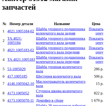
запчастей
№
Номер детали
Название
Цена
Шайба упорного подшипника
Показать
1
4021.1005184-02
коленчатого вала задняя
цену
TA.4021-
Шайба упорного подшипника
Показать
2
1005184
коленчатого вала задняя
цену
Шайба упорного подшипника
Показать
3
4021.1005183-02
коленчатого вала передняя
цену
Шайба упорного подшипника
Показать
4
TA.4021.1005183
коленчатого вала передняя
цену
Шайба упорная коленчатого
5
53-1005029
286 р.
вала
6
417.1005185
Шестерня коленчатого вала
506 р.
Маслоотражатель коленчатого
7
4146.1005042-10
15 р.
вала
Ступица шкива коленчатого
8
4173.1005052
822 р.
вала
9
4173.1005070-11
Демпфер в сборе
1 679 р.
Шайба 28 пружинная зубчатая