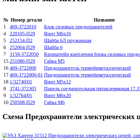
№
Номер детали
Название
1
469-3722010
Блок силовых предохранителей
4
220105-П29
Винт М6х16
5
252154-П2
Шайба 6Л пружинная
6
252004-П29
Шайба 6
7
3159-3722050
Кронштейн крепления блока силовых предо
15
251086-П29
Гайка М5
16
469-3722000
Предохранитель термобиметаллический
17
469-3722000-01
Предохранитель термобиметаллический
18
1/32740/01
Винт М5х12
8
3741-372305
Панель соединительная пятиклеммовая 17.3
9
1/32764/01
Винт М6х20
10
250508-П29
Гайка М6
Схема Предохранители электрических ц