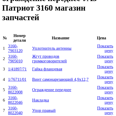
Патриот 3160 магазин
запчастей
Номер
№
Название
Цена
детали
3160-
Показать
1
Уплотнитель антенны
7903120
цену
3160-
Жгут проводов
Показать
2
7905010
громкоговорителей
цену
Показать
3
1/41897/71
Гайка фланцевая
цену
Показать
4
1/76711/01
Винт самонарезающий 4,9x12,7
цену
3160-
Показать
5
Ограждение переднее
8022008
цену
3160-
Показать
6
Накладка
8022046
цену
3160-
Показать
7
Упор правый
8022040
цену