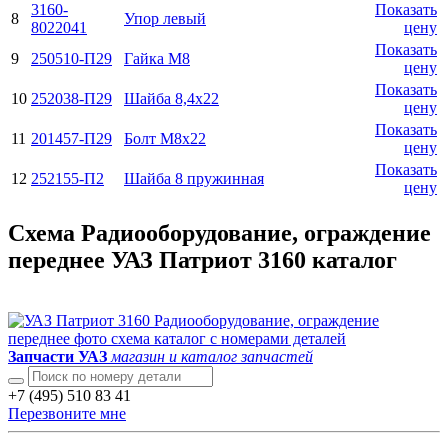
3160-
Показать
8
Упор левый
8022041
цену
Показать
9
250510-П29
Гайка М8
цену
Показать
10
252038-П29
Шайба 8,4x22
цену
Показать
11
201457-П29
Болт М8х22
цену
Показать
12
252155-П2
Шайба 8 пружинная
цену
Схема Радиооборудование, ограждение
переднее УАЗ Патриот 3160 каталог
Запчасти УАЗ
магазин и каталог запчастей
+7 (495) 510 83 41
Перезвоните мне