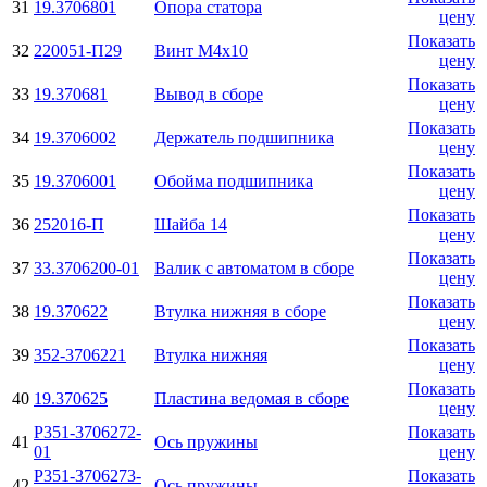
31
19.3706801
Опора статора
цену
Показать
32
220051-П29
Винт М4х10
цену
Показать
33
19.370681
Вывод в сборе
цену
Показать
34
19.3706002
Держатель подшипника
цену
Показать
35
19.3706001
Обойма подшипника
цену
Показать
36
252016-П
Шайба 14
цену
Показать
37
33.3706200-01
Валик с автоматом в сборе
цену
Показать
38
19.370622
Втулка нижняя в сборе
цену
Показать
39
352-3706221
Втулка нижняя
цену
Показать
40
19.370625
Пластина ведомая в сборе
цену
Р351-3706272-
Показать
41
Ось пружины
01
цену
Р351-3706273-
Показать
42
Ось пружины