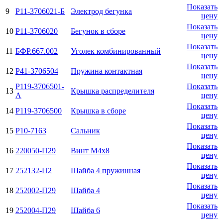
Показать
9
Р11-3706021-Б
Электрод бегунка
цену
Показать
10
Р11-3706020
Бегунок в сборе
цену
Показать
11
БФР.667.002
Уголек комбинированный
цену
Показать
12
Р41-3706504
Пружина контактная
цену
Р119-3706501-
Показать
13
Крышка распределителя
А
цену
Показать
14
Р119-3706500
Крышка в сборе
цену
Показать
15
Р10-7163
Сальник
цену
Показать
16
220050-П29
Винт М4х8
цену
Показать
17
252132-П2
Шайба 4 пружинная
цену
Показать
18
252002-П29
Шайба 4
цену
Показать
19
252004-П29
Шайба 6
цену