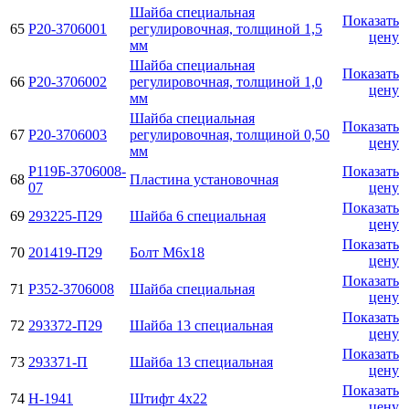
Шайба специальная
Показать
65
Р20-3706001
регулировочная, толщиной 1,5
цену
мм
Шайба специальная
Показать
66
Р20-3706002
регулировочная, толщиной 1,0
цену
мм
Шайба специальная
Показать
67
Р20-3706003
регулировочная, толщиной 0,50
цену
мм
Р119Б-3706008-
Показать
68
Пластина установочная
07
цену
Показать
69
293225-П29
Шайба 6 специальная
цену
Показать
70
201419-П29
Болт М6х18
цену
Показать
71
Р352-3706008
Шайба специальная
цену
Показать
72
293372-П29
Шайба 13 специальная
цену
Показать
73
293371-П
Шайба 13 специальная
цену
Показать
74
Н-1941
Штифт 4х22
цену