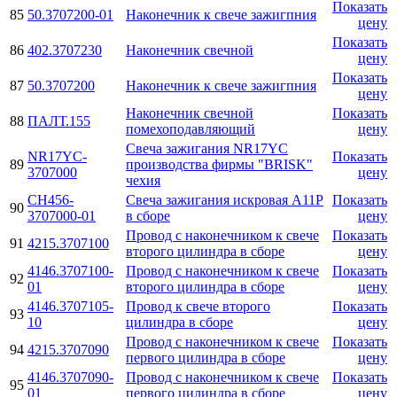
Показать
85
50.3707200-01
Наконечник к свече зажигпния
цену
Показать
86
402.3707230
Наконечник свечной
цену
Показать
87
50.3707200
Наконечник к свече зажигпния
цену
Наконечник свечной
Показать
88
ПАЛТ.155
помехоподавляющий
цену
Свеча зажигания NR17YC
NR17YC-
Показать
89
производства фирмы "BRISK"
3707000
цену
чехия
СН456-
Свеча зажигания искровая А11Р
Показать
90
3707000-01
в сборе
цену
Провод с наконечником к свече
Показать
91
4215.3707100
второго цилиндра в сборе
цену
4146.3707100-
Провод с наконечником к свече
Показать
92
01
второго цилиндра в сборе
цену
4146.3707105-
Провод к свече второго
Показать
93
10
цилиндра в сборе
цену
Провод с наконечником к свече
Показать
94
4215.3707090
первого цилиндра в сборе
цену
4146.3707090-
Провод с наконечником к свече
Показать
95
01
первого цилиндра в сборе
цену