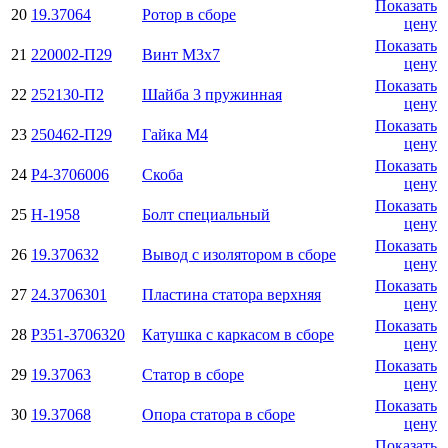
Показать
20
19.37064
Ротор в сборе
цену
Показать
21
220002-П29
Винт М3х7
цену
Показать
22
252130-П2
Шайба 3 пружинная
цену
Показать
23
250462-П29
Гайка М4
цену
Показать
24
Р4-3706006
Скоба
цену
Показать
25
Н-1958
Болт специальный
цену
Показать
26
19.370632
Вывод с изолятором в сборе
цену
Показать
27
24.3706301
Пластина статора верхняя
цену
Показать
28
Р351-3706320
Катушка с каркасом в сборе
цену
Показать
29
19.37063
Статор в сборе
цену
Показать
30
19.37068
Опора статора в сборе
цену
Показать