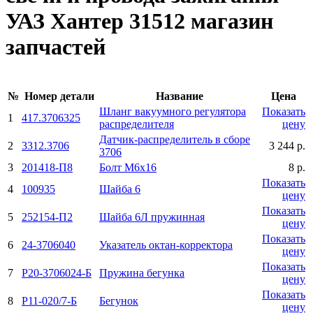
УАЗ Хантер 31512 магазин
запчастей
№
Номер детали
Название
Цена
Шланг вакуумного регулятора
Показать
1
417.3706325
распределителя
цену
Датчик-распределитель в сборе
2
3312.3706
3 244 р.
3706
3
201418-П8
Болт М6х16
8 р.
Показать
4
100935
Шайба 6
цену
Показать
5
252154-П2
Шайба 6Л пружинная
цену
Показать
6
24-3706040
Указатель октан-корректора
цену
Показать
7
Р20-3706024-Б
Пружина бегунка
цену
Показать
8
Р11-020/7-Б
Бегунок
цену