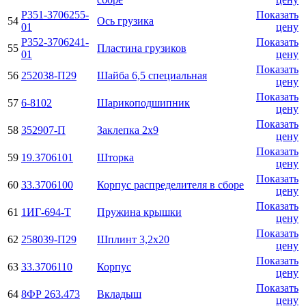
Р351-3706255-
Показать
54
Ось грузика
01
цену
Р352-3706241-
Показать
55
Пластина грузиков
01
цену
Показать
56
252038-П29
Шайба 6,5 специальная
цену
Показать
57
6-8102
Шарикоподшипник
цену
Показать
58
352907-П
Заклепка 2х9
цену
Показать
59
19.3706101
Шторка
цену
Показать
60
33.3706100
Корпус распределителя в сборе
цену
Показать
61
1ИГ-694-Т
Пружина крышки
цену
Показать
62
258039-П29
Шплинт 3,2х20
цену
Показать
63
33.3706110
Корпус
цену
Показать
64
8ФР 263.473
Вкладыш
цену