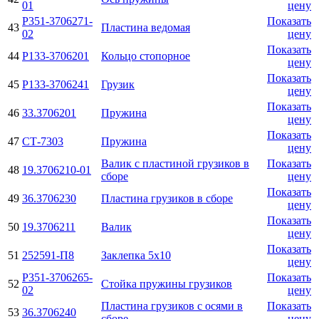
01
цену
Р351-3706271-
Показать
43
Пластина ведомая
02
цену
Показать
44
Р133-3706201
Кольцо стопорное
цену
Показать
45
Р133-3706241
Грузик
цену
Показать
46
33.3706201
Пружина
цену
Показать
47
СТ-7303
Пружина
цену
Валик с пластиной грузиков в
Показать
48
19.3706210-01
сборе
цену
Показать
49
36.3706230
Пластина грузиков в сборе
цену
Показать
50
19.3706211
Валик
цену
Показать
51
252591-П8
Заклепка 5х10
цену
Р351-3706265-
Показать
52
Стойка пружины грузиков
02
цену
Пластина грузиков с осями в
Показать
53
36.3706240
сборе
цену