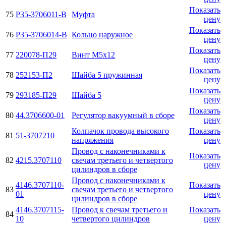
Показать
75
Р35-3706011-В
Муфта
цену
Показать
76
Р35-3706014-В
Кольцо наружное
цену
Показать
77
220078-П29
Винт М5х12
цену
Показать
78
252153-П2
Шайба 5 пружинная
цену
Показать
79
293185-П29
Шайба 5
цену
Показать
80
44.3706600-01
Регулятор вакуумный в сборе
цену
Колпачок провода высокого
Показать
81
51-3707210
напряжения
цену
Провод с наконечниками к
Показать
82
4215.3707110
свечам третьего и четвертого
цену
цилиндров в сборе
Провод с наконечниками к
4146.3707110-
Показать
83
свечам третьего и четвертого
01
цену
цилиндров в сборе
4146.3707115-
Провод к свечам третьего и
Показать
84
10
четвертого цилиндров
цену