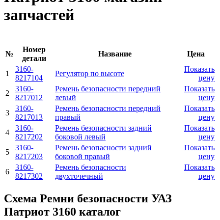
запчастей
Номер
№
Название
Цена
детали
3160-
Показать
1
Регулятор по высоте
8217104
цену
3160-
Ремень безопасности передний
Показать
2
8217012
левый
цену
3160-
Ремень безопасности передний
Показать
3
8217013
правый
цену
3160-
Ремень безопасности задний
Показать
4
8217202
боковой левый
цену
3160-
Ремень безопасности задний
Показать
5
8217203
боковой правый
цену
3160-
Ремень безопасности
Показать
6
8217302
двухточечный
цену
Схема Ремни безопасности УАЗ
Патриот 3160 каталог