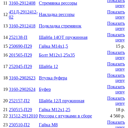
Показать
11
3160-2912408
Стремянка рессоры
цену
451Д-2912412-
Показать
12
Накладка рессоры
02
цену
Показать
13
3160-2912418
Подкладка стремянок
цену
Показать
14
252138-П
Шайба 14ОТ пружинная
цену
15
250690-П29
Гайка М14х1,5
15 р.
Показать
16
201565-П29
Болт М12х1,25х35
цену
Показать
17
252045-П29
Шайба 12
цену
Показать
18
3160-2902623
Втулка буфера
цену
Показать
19
3160-2902624
Буфер
цену
Показать
20
252157-П2
Шайба 12Л пружинная
цену
21
250515-П29
Гайка М12х1,25
18 р.
22
31512-2912010
Рессора с втулками в сборе
4 560 р.
Показать
23
250510-П2
Гайка М8
цену