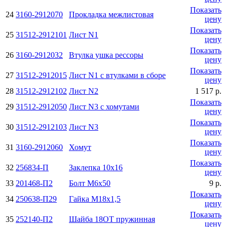
Показать
24
3160-2912070
Прокладка межлистовая
цену
Показать
25
31512-2912101
Лист N1
цену
Показать
26
3160-2912032
Втулка ушка рессоры
цену
Показать
27
31512-2912015
Лист N1 с втулками в сборе
цену
28
31512-2912102
Лист N2
1 517 р.
Показать
29
31512-2912050
Лист N3 с хомутами
цену
Показать
30
31512-2912103
Лист N3
цену
Показать
31
3160-2912060
Хомут
цену
Показать
32
256834-П
Заклепка 10х16
цену
33
201468-П2
Болт М6х50
9 р.
Показать
34
250638-П29
Гайка М18х1,5
цену
Показать
35
252140-П2
Шайба 18ОТ пружинная
цену