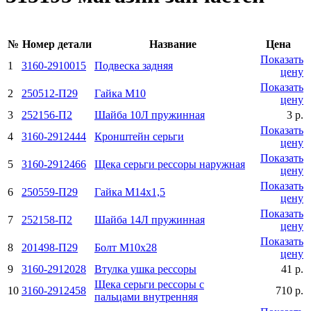
№
Номер детали
Название
Цена
Показать
1
3160-2910015
Подвеска задняя
цену
Показать
2
250512-П29
Гайка М10
цену
3
252156-П2
Шайба 10Л пружинная
3 р.
Показать
4
3160-2912444
Кронштейн серьги
цену
Показать
5
3160-2912466
Щека серьги рессоры наружная
цену
Показать
6
250559-П29
Гайка М14х1,5
цену
Показать
7
252158-П2
Шайба 14Л пружинная
цену
Показать
8
201498-П29
Болт М10х28
цену
9
3160-2912028
Втулка ушка рессоры
41 р.
Щека серьги рессоры с
10
3160-2912458
710 р.
пальцами внутренняя