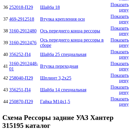
Показать
36
252018-П29
Шайба 18
цену
Показать
37
469-2912518
Втулка крепления оси
цену
Показать
38
3160-2912480
Ось переднего конца рессоры
цену
Ось переднего конца рессоры в
Показать
39
3160-2912476
сборе
цену
Показать
40
356252-П4
Шайба 25 специальная
цену
3160-2912448-
Показать
41
Втулка переходная
01
цену
Показать
42
258040-П29
Шплинт 3,2х25
цену
Показать
43
356251-П4
Шайба 14 специальная
цену
Показать
44
250870-П29
Гайка М14х1,5
цену
Схема Рессоры задние УАЗ Хантер
315195 каталог