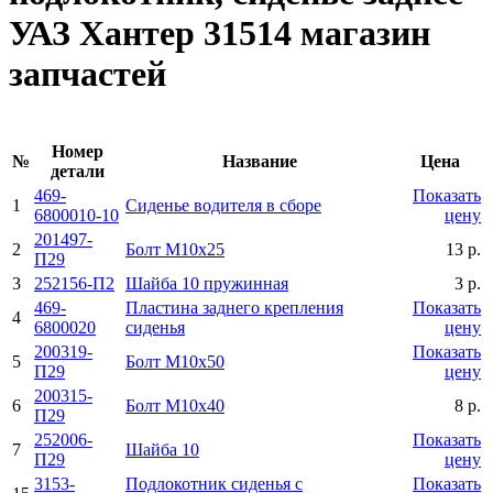
УАЗ Хантер 31514 магазин
запчастей
Номер
№
Название
Цена
детали
469-
Показать
1
Сиденье водителя в сбоpе
6800010-10
цену
201497-
2
Болт М10х25
13 р.
П29
3
252156-П2
Шайба 10 пpужинная
3 р.
469-
Пластина заднего кpепления
Показать
4
6800020
сиденья
цену
200319-
Показать
5
Болт М10х50
П29
цену
200315-
6
Болт М10х40
8 р.
П29
252006-
Показать
7
Шайба 10
П29
цену
3153-
Подлокотник сиденья с
Показать