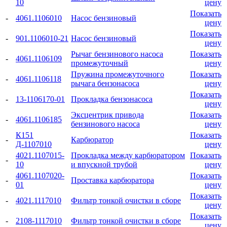
10
цену
Показать
-
4061.1106010
Насос бензиновый
цену
Показать
-
901.1106010-21
Насос бензиновый
цену
Рычаг бензинового насоса
Показать
-
4061.1106109
промежуточный
цену
Пружина промежуточного
Показать
-
4061.1106118
рычага бензонасоса
цену
Показать
-
13-1106170-01
Прокладка бензонасоса
цену
Эксцентрик привода
Показать
-
4061.1106185
бензинового насоса
цену
К151
Показать
-
Карбюратор
Д-1107010
цену
4021.1107015-
Прокладка между карбюратором
Показать
-
10
и впускной трубой
цену
4061.1107020-
Показать
-
Проставка карбюратора
01
цену
Показать
-
4021.1117010
Фильтр тонкой очистки в сборе
цену
Показать
-
2108-1117010
Фильтр тонкой очистки в сборе
цену