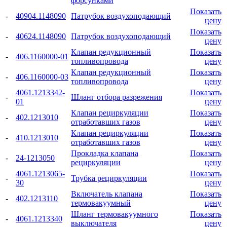
форсунками
Показать
-
40904.1148090
Патрубок воздухоподающий
цену
Показать
-
40624.1148090
Патрубок воздухоподающий
цену
Клапан редукционный
Показать
-
406.1160000-01
топливопровода
цену
Клапан редукционный
Показать
-
406.1160000-03
топливопровода
цену
4061.1213342-
Показать
-
Шланг отбора разрежения
01
цену
Клапан рециркуляции
Показать
-
402.1213010
отработавших газов
цену
Клапан рециркуляции
Показать
-
410.1213010
отработавших газов
цену
Прокладка клапана
Показать
-
24-1213050
рециркуляции
цену
4061.1213065-
Показать
-
Трубка рециркуляции
30
цену
Включатель клапана
Показать
-
402.1213110
термовакуумный
цену
Шланг термовакуумного
Показать
-
4061.1213340
выключателя
цену