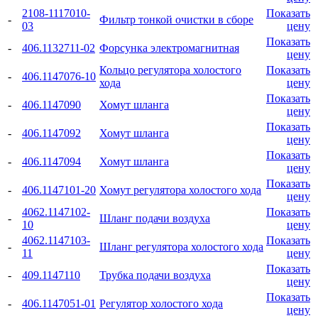
2108-1117010-
Показать
-
Фильтр тонкой очистки в сборе
03
цену
Показать
-
406.1132711-02
Форсунка электромагнитная
цену
Кольцо регулятора холостого
Показать
-
406.1147076-10
хода
цену
Показать
-
406.1147090
Хомут шланга
цену
Показать
-
406.1147092
Хомут шланга
цену
Показать
-
406.1147094
Хомут шланга
цену
Показать
-
406.1147101-20
Хомут регулятора холостого хода
цену
4062.1147102-
Показать
-
Шланг подачи воздуха
10
цену
4062.1147103-
Показать
-
Шланг регулятора холостого хода
11
цену
Показать
-
409.1147110
Трубка подачи воздуха
цену
Показать
-
406.1147051-01
Регулятор холостого хода
цену