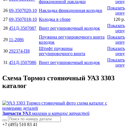
фрикционной накладки
цену
Показать
26
69-3507020-10
Накладка фрикционная колодки
цену
27
69-3507018-10
Колодка в сборе
120 р.
Показать
28
451Д-3507087
Винт регулировочный колодок
цену
Пружина регулировочного винта
Показать
29
11-2086
колодок
цену
Штифт пружины
Показать
30
292374-П8
регулировочного винта
цену
Показать
31
451Д-3507086
Винт регулировочный колодок
цену
Схема Тормоз стояночный УАЗ 3303
каталог
Запчасти УАЗ
магазин и каталог запчастей
+7 (495) 510 83 41