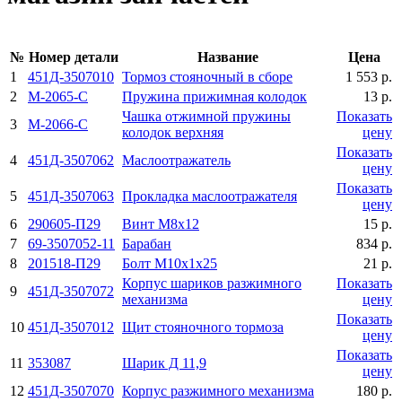
№
Номер детали
Название
Цена
1
451Д-3507010
Тормоз стояночный в сборе
1 553 р.
2
М-2065-С
Пружина прижимная колодок
13 р.
Чашка отжимной пружины
Показать
3
М-2066-С
колодок верхняя
цену
Показать
4
451Д-3507062
Маслоотражатель
цену
Показать
5
451Д-3507063
Прокладка маслоотражателя
цену
6
290605-П29
Винт М8х12
15 р.
7
69-3507052-11
Барабан
834 р.
8
201518-П29
Болт М10х1х25
21 р.
Корпус шариков разжимного
Показать
9
451Д-3507072
механизма
цену
Показать
10
451Д-3507012
Щит стояночного тормоза
цену
Показать
11
353087
Шарик Д 11,9
цену
12
451Д-3507070
Корпус разжимного механизма
180 р.