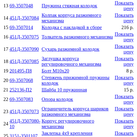
Показать
13
69-3507048
Пружина стяжная колодок
цену
Колпак корпуса разжимного
Показать
14
451Д-3507084
механизма
цену
15
69-3507014
Колодка с накладкой в сборе
216 р.
Показать
16
451Д-3507075
Толкатель разжимного механизма
цену
Показать
17
451Д-3507090
Сухарь разжимной колодок
цену
Заглушка корпуса
Показать
18
451Д-3507085
регулировочного механизма
цену
19
201495-П8
Болт М10х20
8 р.
Стержень прижимной пружины
Показать
20
69-3507068
колодок
цену
21
252136-П2
Шайба 10 пружинная
15 р.
Показать
22
69-3507083
Опора колодок
цену
Ограничитель корпуса шариков
Показать
23
451Д-3507073
разжимного механизма
цену
451Д-3507080-
Корпус регулировочного
Показать
24
10
механизма
цену
Заклепка 4х9 крепления
Показать
25
3151-3501107