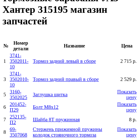
Хантер 315195 магазин
запчастей
Номер
№
Название
Цена
детали
3741-
1
3502011-
Тормоз задний левый в сборе
2 715 р.
10
3741-
3
3502010-
Тормоз задний правый в сборе
2 529 р.
10
3160-
Показать
5
Заглушка щитка
3502025
цену
201452-
Показать
6
Болт М8х12
П29
цену
252135-
7
Шайба 8Т пружинная
8 р.
П2
69-
Стержень прижимной пружины
Показать
8
3507068
колодок стояночного тормоза
цену