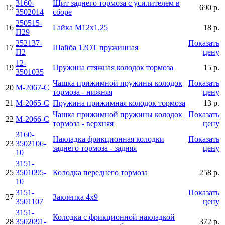
3160-
Щит заднего тормоза с усилителем в
15
690 р.
3502014
сборе
250515-
16
Гайка М12х1,25
18 р.
П29
252137-
Показать
17
Шайба 12ОТ пружинная
П2
цену
12-
19
Пружина стяжная колодок тормоза
15 р.
3501035
Чашка прижимной пружины колодок
Показать
20
М-2067-С
тормоза - нижняя
цену
21
М-2065-С
Пружина прижимная колодок тормоза
13 р.
Чашка прижимной пружины колодок
Показать
22
М-2066-С
тормоза - верхняя
цену
3160-
Накладка фрикционная колодки
Показать
23
3502106-
заднего тормоза - задняя
цену
10
3151-
25
3501095-
Колодка переднего тормоза
258 р.
10
3151-
Показать
27
Заклепка 4х9
3501107
цену
3151-
Колодка с фрикционной накладкой
28
3502091-
372 р.