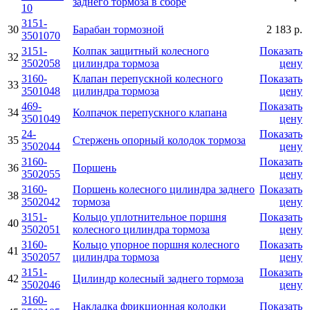
заднего тормоза в сборе
10
3151-
30
Барабан тормозной
2 183 р.
3501070
3151-
Колпак защитный колесного
Показать
32
3502058
цилиндра тормоза
цену
3160-
Клапан перепускной колесного
Показать
33
3501048
цилиндра тормоза
цену
469-
Показать
34
Колпачок перепускного клапана
3501049
цену
24-
Показать
35
Стержень опорный колодок тормоза
3502044
цену
3160-
Показать
36
Поршень
3502055
цену
3160-
Поршень колесного цилиндра заднего
Показать
38
3502042
тормоза
цену
3151-
Кольцо уплотнительное поршня
Показать
40
3502051
колесного цилиндра тормоза
цену
3160-
Кольцо упорное поршня колесного
Показать
41
3502057
цилиндра тормоза
цену
3151-
Показать
42
Цилиндр колесный заднего тормоза
3502046
цену
3160-
Накладка фрикционная колодки
Показать