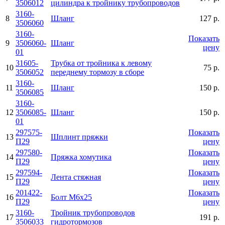
3506012
цилиндра к тройнику трубопроводов
3160-
8
Шланг
127 р.
3506060
3160-
Показать
9
3506060-
Шланг
цену
01
31605-
Трубка от тройника к левому
10
75 р.
3506052
переднему тормозу в сборе
3160-
11
Шланг
150 р.
3506085
3160-
12
3506085-
Шланг
150 р.
01
297575-
Показать
13
Шплинт пряжки
П29
цену
297580-
Показать
14
Пряжка хомутика
П29
цену
297594-
Показать
15
Лента стяжная
П29
цену
201422-
Показать
16
Болт М6х25
П29
цену
3160-
Тройник трубопроводов
17
191 р.
3506033
гидротормозов