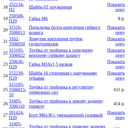
252134-
Показать
18
Шайба 6Т пружинная
П2
цену
250508-
19
Гайка М6
8 р.
П29
31516-
Прокладка болта крепления гибкого
Показать
20
3506013
шланга
цену
3162-
Хомутик крепления трубок
Показать
21
3506050
гидротормозов
цену
315195-
Трубка от тройника к переднему
Показать
22
3506022
верхнему гибкому шлангу
цену
250636-
Показать
23
Гайка М16х1,5 низкая
П29
цену
252239-
Шайба 16 стопорная с наружными
Показать
24
П29
зубьями
цену
315195-
Трубка от тройника к регулятору
25
3506015-
611 р.
тормозных сил
10
31605-
Трубка от тройника к левому заднему
26
414 р.
3506110
тормозу
201424-
Показать
27
Болт М6х30 с уменьшенной головкой
П29
цену
31605-
Трубка от тройника к правому заднему