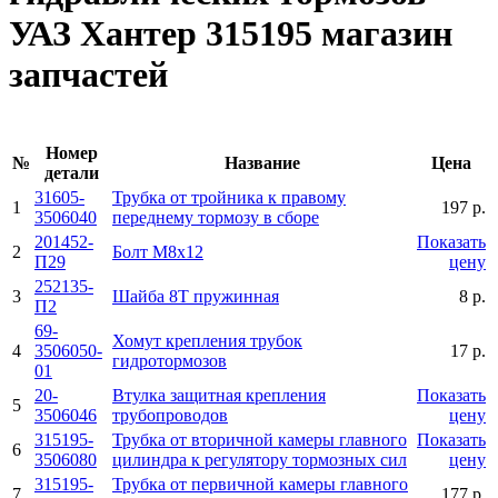
УАЗ Хантер 315195 магазин
запчастей
Номер
№
Название
Цена
детали
31605-
Трубка от тройника к правому
1
197 р.
3506040
переднему тормозу в сборе
201452-
Показать
2
Болт М8х12
П29
цену
252135-
3
Шайба 8Т пружинная
8 р.
П2
69-
Хомут крепления трубок
4
3506050-
17 р.
гидротормозов
01
20-
Втулка защитная крепления
Показать
5
3506046
трубопроводов
цену
315195-
Трубка от вторичной камеры главного
Показать
6
3506080
цилиндра к регулятору тормозных сил
цену
315195-
Трубка от первичной камеры главного
7
177 р.