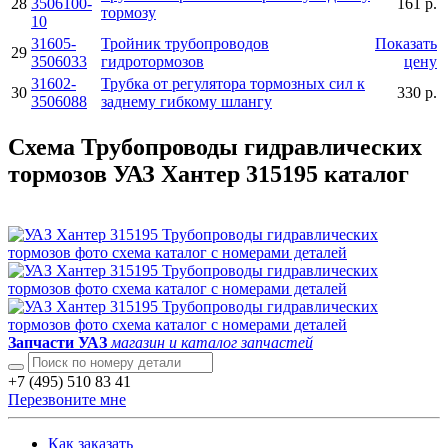
28
3506100-
161 р.
тормозу
10
31605-
Тройник трубопроводов
Показать
29
3506033
гидротормозов
цену
31602-
Трубка от регулятора тормозных сил к
30
330 р.
3506088
заднему гибкому шлангу
Схема Трубопроводы гидравлических
тормозов УАЗ Хантер 315195 каталог
Запчасти УАЗ
магазин и каталог запчастей
+7 (495) 510 83 41
Перезвоните мне
Как заказать