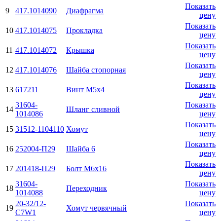
Показать
9
417.1014090
Диафрагма
цену
Показать
10
417.1014075
Прокладка
цену
Показать
11
417.1014072
Крышка
цену
Показать
12
417.1014076
Шайба стопорная
цену
Показать
13
617211
Винт М5х4
цену
31604-
Показать
14
Шланг сливной
1014086
цену
Показать
15
31512-1104110
Хомут
цену
Показать
16
252004-П29
Шайба 6
цену
Показать
17
201418-П29
Болт М6х16
цену
31604-
Показать
18
Переходник
1014088
цену
20-32/12-
Показать
19
Хомут червячный
C7W1
цену