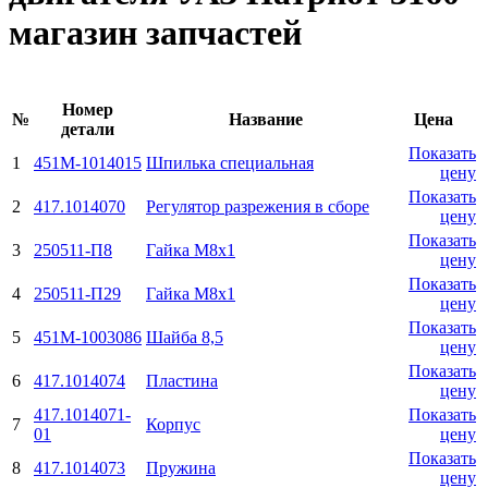
магазин запчастей
Номер
№
Название
Цена
детали
Показать
1
451М-1014015
Шпилька специальная
цену
Показать
2
417.1014070
Регулятор разрежения в сборе
цену
Показать
3
250511-П8
Гайка М8х1
цену
Показать
4
250511-П29
Гайка М8х1
цену
Показать
5
451М-1003086
Шайба 8,5
цену
Показать
6
417.1014074
Пластина
цену
417.1014071-
Показать
7
Корпус
01
цену
Показать
8
417.1014073
Пружина
цену