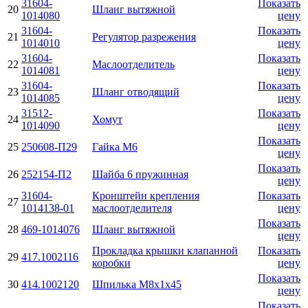
31604-
Показать
20
Шланг вытяжной
1014080
цену
31604-
Показать
21
Регулятор разрежения
1014010
цену
31604-
Показать
22
Маслоотделитель
1014081
цену
31604-
Показать
23
Шланг отводящий
1014085
цену
31512-
Показать
24
Хомут
1014090
цену
Показать
25
250608-П29
Гайка М6
цену
Показать
26
252154-П2
Шайба 6 пружинная
цену
31604-
Кронштейн крепления
Показать
27
1014138-01
маслоотделителя
цену
Показать
28
469-1014076
Шланг вытяжной
цену
Прокладка крышки клапанной
Показать
29
417.1002116
коробки
цену
Показать
30
414.1002120
Шпилька М8х1х45
цену
Показать