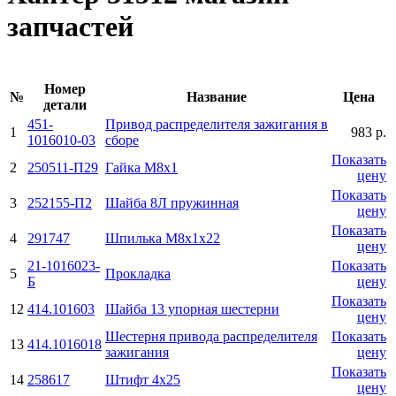
запчастей
Номер
№
Название
Цена
детали
451-
Привод распределителя зажигания в
1
983 р.
1016010-03
сборе
Показать
2
250511-П29
Гайка М8х1
цену
Показать
3
252155-П2
Шайба 8Л пружинная
цену
Показать
4
291747
Шпилька М8x1x22
цену
21-1016023-
Показать
5
Прокладка
Б
цену
Показать
12
414.101603
Шайба 13 упорная шестерни
цену
Шестерня привода распределителя
Показать
13
414.1016018
зажигания
цену
Показать
14
258617
Штифт 4х25
цену