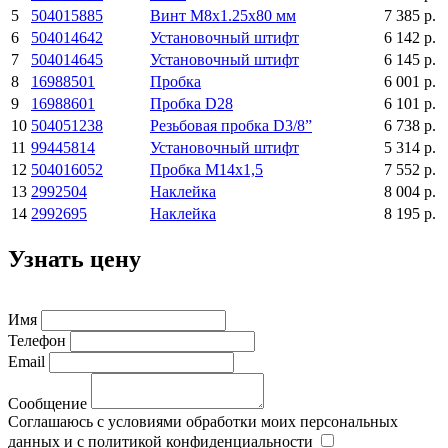
5
504015885
Винт М8х1.25х80 мм
7 385 р.
6
504014642
Установочный штифт
6 142 р.
7
504014645
Установочный штифт
6 145 р.
8
16988501
Пробка
6 001 р.
9
16988601
Пробка D28
6 101 р.
10
504051238
Резьбовая пробка D3/8”
6 738 р.
11
99445814
Установочный штифт
5 314 р.
12
504016052
Пробка М14х1,5
7 552 р.
13
2992504
Наклейка
8 004 р.
14
2992695
Наклейка
8 195 р.
Узнать цену
Имя
Телефон
Email
Сообщение
Соглашаюсь с условиями обработки моих персональных
данных и с политикой конфиденциальности