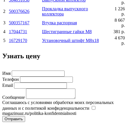
р.
Прокладка выпускного
1 226
2
500376626
коллектора
р.
8 667
3
500357167
Втулка распорная
р.
4
17044731
Шестигранные гайки М8
381 р.
4 670
5
16729170
Установочный штифт М8х18
р.
Узнать цену
Имя
Телефон
Email
Сообщение
Соглашаюсь с условиями обработки моих персональных
данных и с политикой конфиденциальности
magazinuaz.ru/politika-konfidentsialnosti
Отправить