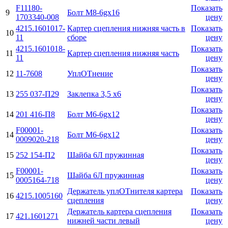
F11180-
Показать
9
Болт М8-6gx16
1703340-008
цену
4215.1601017-
Картер сцепления нижняя часть в
Показать
10
11
сборе
цену
4215.1601018-
Показать
11
Картер сцепления нижняя часть
11
цену
Показать
12
11-7608
УплОТнение
цену
Показать
13
255 037-П29
Заклепка 3,5 х6
цену
Показать
14
201 416-П8
Болт M6-6gx12
цену
F00001-
Показать
14
Болт M6-6gx12
0009020-218
цену
Показать
15
252 154-П2
Шайба 6Л пружинная
цену
F00001-
Показать
15
Шайба 6Л пружинная
0005164-718
цену
Держатель уплОТнителя картера
Показать
16
4215.1005160
сцепления
цену
Держатель картера сцепления
Показать
17
421.1601271
нижней части левый
цену