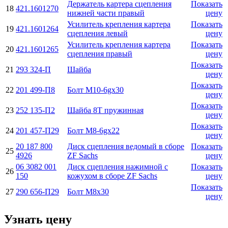
Держатель картера сцепления
Показать
18
421.1601270
нижней части правый
цену
Усилитель крепления картера
Показать
19
421.1601264
сцепления левый
цену
Усилитель крепления картера
Показать
20
421.1601265
сцепления правый
цену
Показать
21
293 324-П
Шайба
цену
Показать
22
201 499-П8
Болт М10-6gx30
цену
Показать
23
252 135-П2
Шайба 8Т пружинная
цену
Показать
24
201 457-П29
Болт М8-6gx22
цену
20 187 800
Диск сцепления ведомый в сборе
Показать
25
4926
ZF Sachs
цену
06 3082 001
Диск сцепления нажимной с
Показать
26
150
кожухом в сборе ZF Sachs
цену
Показать
27
290 656-П29
Болт М8х30
цену
Узнать цену