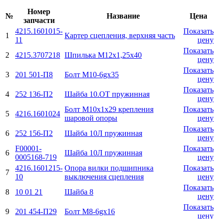
Номер
№
Название
Цена
запчасти
4215.1601015-
Показать
1
Картер сцепления, верхняя часть
11
цену
Показать
2
4215.3707218
Шпилька М12х1,25х40
цену
Показать
3
201 501-П8
Болт M10-6gx35
цену
Показать
4
252 136-П2
Шайба 10.ОТ пружинная
цену
Болт М10х1х29 крепления
Показать
5
4216.1601024
шаровой опоры
цену
Показать
6
252 156-П2
Шайба 10Л пружинная
цену
F00001-
Показать
6
Шайба 10Л пружинная
0005168-719
цену
4216.1601215-
Опора вилки подшипника
Показать
7
10
выключения сцепления
цену
Показать
8
10 01 21
Шайба 8
цену
Показать
9
201 454-П29
Болт М8-6gx16
цену