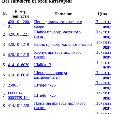
Все запчасти из этой категории
Номер
№
Название
Цена
запчасти
420.1011200-
Привод масляного насоса в
Показать
1
01
сборе
цену
Шайба привода масляного
Показать
2
420.1011221
насоса
цену
Показать
3
420.1011219
Валик привода масляного насоса
цену
Корпус привода масляного
Показать
4
420.1011218
насоса
цену
Показать
5
414.1016030
Шайба 13
цену
Шестерня привода
Показать
6
414.1016018
распределителя
цену
Показать
7
258617
Штифт 4х25
цену
F00001-
Показать
7
Штифт 4х25
0003339-169
цену
Пластина привода масляного
Показать
8
414.1011220
насоса
цену
Показать