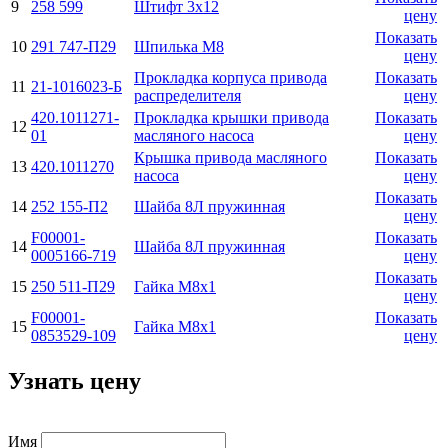
9
258 599
Штифт 3x12
цену
Показать
10
291 747-П29
Шпилька M8
цену
Прокладка корпуса привода
Показать
11
21-1016023-Б
распределителя
цену
420.1011271-
Прокладка крышки привода
Показать
12
01
масляного насоса
цену
Крышка привода масляного
Показать
13
420.1011270
насоса
цену
Показать
14
252 155-П2
Шайба 8Л пружинная
цену
F00001-
Показать
14
Шайба 8Л пружинная
0005166-719
цену
Показать
15
250 511-П29
Гайка М8х1
цену
F00001-
Показать
15
Гайка М8х1
0853529-109
цену
Узнать цену
Имя