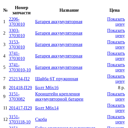
Номер
№
Название
Цена
запчасти
2206-
Показать
1
Батарея аккумуляторная
3703010
цену
3303-
Показать
2
Батарея аккумуляторная
3703010
цену
3153-
Показать
3
Батарея аккумуляторная
3703010
цену
3741-
Показать
4
Батарея аккумуляторная
3703010
цену
3741-
Показать
5
Батарея аккумуляторная
3703010-10
цену
Показать
7
252134-П2
Шайба 6Т пружинная
цену
8
201418-П29
Болт М6х16
8 р.
3151-
Кронштейн крепления
Показать
9
3703082
аккумуляторной батареи
цену
Показать
11
201417-П29
Болт М6х14
цену
3151-
Показать
12
Скоба
3703118-10
цену