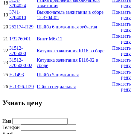
3151-
Гайка крепления выключателя
Показать
18
3704024
зажигания
цену
3741-
Выключатель зажигания в сборе
Показать
19
3704010
12.3704-05
цену
Показать
20
252174-П29
Шайба 6 пружинная зубчатая
цену
Показать
21
1/32760/01
Винт М6х12
цену
31512-
Показать
22
Катушка зажигания Б116 в сборе
3705000
цену
31512-
Катушка зажигания Б116-02 в
Показать
23
3705000-02
сборе
цену
Показать
25
Н-1493
Шайба 5 пружинная
цену
Показать
26
Н-1326-П29
Гайка специальная
цену
Узнать цену
Имя
Телефон
Email