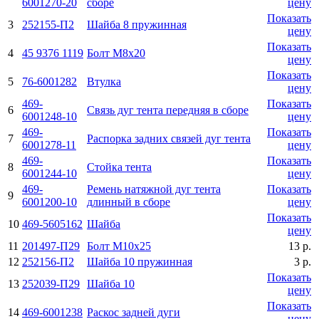
6001270-20
сборе
цену
Показать
3
252155-П2
Шайба 8 пружинная
цену
Показать
4
45 9376 1119
Болт М8х20
цену
Показать
5
76-6001282
Втулка
цену
469-
Показать
6
Связь дуг тента передняя в сборе
6001248-10
цену
469-
Показать
7
Распорка задних связей дуг тента
6001278-11
цену
469-
Показать
8
Стойка тента
6001244-10
цену
469-
Ремень натяжной дуг тента
Показать
9
6001200-10
длинный в сборе
цену
Показать
10
469-5605162
Шайба
цену
11
201497-П29
Болт М10х25
13 р.
12
252156-П2
Шайба 10 пружинная
3 р.
Показать
13
252039-П29
Шайба 10
цену
Показать
14
469-6001238
Раскос задней дуги
цену