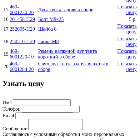
469-
Показать
15
Дуга тента задняя в сборе
6001230-20
цену
16
201458-П29
Болт М8х25
5 р.
Показать
17
252005-П29
Шайба 8
цену
Показать
18
250510-П29
Гайка М8
цену
469-
Ремень натяжной дуг тента
Показать
19
6001220-10
коpоткий в сбоpе
цену
469-
Связь дуг тента задняя веpхняя в
Показать
20
6001284-20
сбоpе
цену
Узнать цену
Имя
Телефон
Email
Сообщение
Соглашаюсь с условиями обработки моих персональных