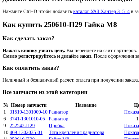
Нажмите Ctrl+D чтобы добавить
каталог УАЗ Хантер 31514
в за
Как купить 250610-П29 Гайка М8
Как сделать заказ?
Нажать кнопку узнать цену.
Вы перейдете на сайт партнеров.
Смело регистрируйтесь и делайте заказ.
После оформления зая
Как оплатить заказ?
Наличный и безналичный расчет, оплата при получении заказа.
Все запчасти из этой категории
№
Номер запчасти
Название
Ц
1
31519-1301009-10
Радиатор
Показа
6
3741-1301010-05
Радиатоp
1
9
252542-П29
Пробка
Показа
10
469-1302035-01
Тяга кpепления pадиатоpа
Показа