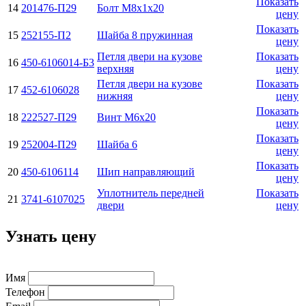
Показать
14
201476-П29
Болт М8х1х20
цену
Показать
15
252155-П2
Шайба 8 пружинная
цену
Петля двери на кузове
Показать
16
450-6106014-Б3
верхняя
цену
Петля двери на кузове
Показать
17
452-6106028
нижняя
цену
Показать
18
222527-П29
Винт М6х20
цену
Показать
19
252004-П29
Шайба 6
цену
Показать
20
450-6106114
Шип направляющий
цену
Уплотнитель передней
Показать
21
3741-6107025
двери
цену
Узнать цену
Имя
Телефон