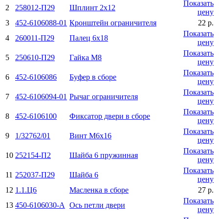
Показать
2
258012-П29
Шплинт 2х12
цену
3
452-6106088-01
Кронштейн ограничителя
22 р.
Показать
4
260011-П29
Палец 6х18
цену
Показать
5
250610-П29
Гайка М8
цену
Показать
6
452-6106086
Буфер в сборе
цену
Показать
7
452-6106094-01
Рычаг ограничителя
цену
Показать
8
452-6106100
Фиксатор двери в сборе
цену
Показать
9
1/32762/01
Винт М6х16
цену
Показать
10
252154-П2
Шайба 6 пружинная
цену
Показать
11
252037-П29
Шайба 6
цену
12
1.1.Ц6
Масленка в сборе
27 р.
Показать
13
450-6106030-А
Ось петли двери
цену