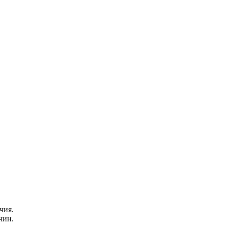
чия.
чин.