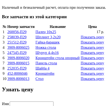
Наличный и безналичный расчет, оплата при получении заказа.
Все запчасти из этой категории
№
Номер запчасти
Название
Цена
1
260056-П29
Палец 10x25
17 р.
2
258039-П29
Шплинт 3,2x20
Показать цену
3
251512-П29
Гайка-барашек
Показать цену
4
3909-8006025
Ножка стола
Показать цену
5
247545-П29
Шуруп 4-4x16
Показать цену
6
3909-8006020
Кронштейн стола опорный
Показать цену
7
3909-8006015
Панель стола
Показать цену
8
252035-П29
Шайба 4
Показать цену
9
452-8006046
Кронштейн
Показать цену
10
3909-8006013
Стол
Показать цену
Узнать цену
Имя