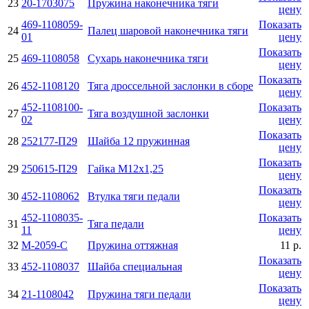
23
20-1703075
Пружина наконечника тяги
цену
469-1108059-
Показать
24
Палец шаровой наконечника тяги
01
цену
Показать
25
469-1108058
Сухарь наконечника тяги
цену
Показать
26
452-1108120
Тяга дроссельной заслонки в сборе
цену
452-1108100-
Показать
27
Тяга воздушной заслонки
02
цену
Показать
28
252177-П29
Шайба 12 пружинная
цену
Показать
29
250615-П29
Гайка М12х1,25
цену
Показать
30
452-1108062
Втулка тяги педали
цену
452-1108035-
Показать
31
Тяга педали
11
цену
32
М-2059-С
Пружина оттяжная
11 р.
Показать
33
452-1108037
Шайба специальная
цену
Показать
34
21-1108042
Пружина тяги педали
цену