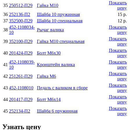
Показать
35
250512-П29
Гайка М10
цену
36
252136-П2
Шайба 10 пружинная
15 р.
37
352500-П29
Шайба 10 специальная
12 р.
452-1108034-
Показать
38
Рычаг валика
10
цену
Показать
39
352100-П29
Гайка М10 специальная
цену
Показать
40
201424-П29
Болт М6х30
цену
452-1108039-
Показать
41
Кронштейн валика
10
цену
Показать
42
251261-П29
Гайка М6
цену
Показать
43
452-1108010
Педаль с валиком в сборе
цену
Показать
44
201417-П29
Болт М6х14
цену
Показать
45
252134-П2
Шайба 6 пружинная
цену
Узнать цену