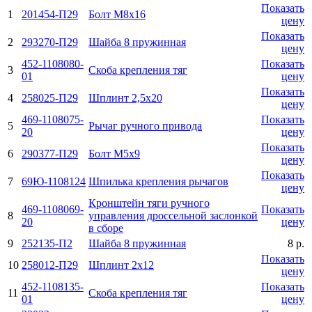
Показать
1
201454-П29
Болт М8х16
цену
Показать
2
293270-П29
Шайба 8 пружинная
цену
452-1108080-
Показать
3
Скоба крепления тяг
01
цену
Показать
4
258025-П29
Шплинт 2,5х20
цену
469-1108075-
Показать
5
Рычаг ручного привода
20
цену
Показать
6
290377-П29
Болт М5х9
цену
Показать
7
69Ю-1108124
Шпилька крепления рычагов
цену
Кронштейн тяги ручного
469-1108069-
Показать
8
управления дроссельной заслонкой
20
цену
в сборе
9
252135-П2
Шайба 8 пружинная
8 р.
Показать
10
258012-П29
Шплинт 2х12
цену
452-1108135-
Показать
11
Скоба крепления тяг
01
цену