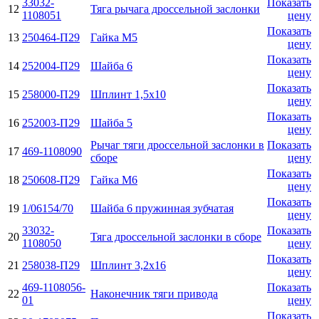
33032-
Показать
12
Тяга рычага дроссельной заслонки
1108051
цену
Показать
13
250464-П29
Гайка М5
цену
Показать
14
252004-П29
Шайба 6
цену
Показать
15
258000-П29
Шплинт 1,5х10
цену
Показать
16
252003-П29
Шайба 5
цену
Рычаг тяги дроссельной заслонки в
Показать
17
469-1108090
сборе
цену
Показать
18
250608-П29
Гайка М6
цену
Показать
19
1/06154/70
Шайба 6 пружинная зубчатая
цену
33032-
Показать
20
Тяга дроссельной заслонки в сборе
1108050
цену
Показать
21
258038-П29
Шплинт 3,2х16
цену
469-1108056-
Показать
22
Наконечник тяги привода
01
цену
Показать