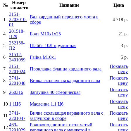
Номер
№
Название
Цена
запчасти
3151-
Вал карданный переднего моста в
1
2203010-
4 718 р.
сборе
01
201518-
4
Болт М10х1х25
21 р.
П29
252156-
5
Шайба 10Л пружинная
3 р.
П2
31512-
6
Гайка М10х1
5 р.
2401059
3151-
Показать
7
Прокладка фланца карданного вала
2201024
цену
3741-
Показать
8
Вилка скользящая карданного вала
2201048
цену
Показать
9
260316
Заглушка 40 сферическая
цену
Показать
10
1.1Ц6
Масленка 1.1.Ц6
цену
3741-
Вилка скользящая карданного вала с
Показать
11
2201047
заглушкой в сборе
цену
469-
Роликоподшипник игольчатый
Показать
12
2201029
карданного вала с манжетой в
цену