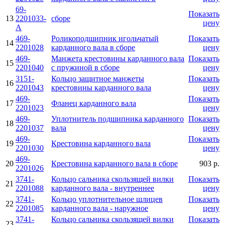
69-
Показать
13
2201033-
сборе
цену
А
469-
Роликоподшипник игольчатый
Показать
14
2201028
карданного вала в сборе
цену
469-
Манжета крестовины карданного вала
Показать
15
2201040
с пружиной в сборе
цену
3151-
Кольцо защитное манжеты
Показать
16
2201043
крестовины карданного вала
цену
469-
Показать
17
Фланец карданного вала
2201023
цену
469-
Уплотнитель подшипника карданного
Показать
18
2201037
вала
цену
469-
Показать
19
Крестовина карданного вала
2201030
цену
469-
20
Крестовина карданного вала в сборе
903 р.
2201026
3741-
Кольцо сальника скользящей вилки
Показать
21
2201088
карданного вала - внутреннее
цену
3741-
Кольцо уплотнительное шлицев
Показать
22
2201085
карданного вала - наружное
цену
3741-
Кольцо сальника скользящей вилки
Показать
23