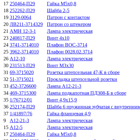
17
250464-П29
Гайка М5х0,8
18
252262-П29
Шайба 2-5
19
3129-0064
Патрон с контактом
20
ЛВ211-3714329
Патрон со штекером
21
АМН 12-3-1
Лампа электрическая
23
240817-П29
Винт 4х10
24
3741-3714010
Плафон ВОС-3714
25
3962-3714010
Плафон 0028.02.3714
26
А12-10
Лампа электрическая
30
231513-П29
Винт М3х30
31
69-3715020
Розетка штепсельная 47-К в сборе
32
51-3715021
Прокладка штепсельной розетки
33
452-3726600
Лампа А12-21-3
34
469-3715300
Лампа подкапотная ПД308-Б в сборе
35
1/76712/01
Винт 4,9x15,9
36
252174-П29
Шайба 6 пружинная зубчатая с внутренни
37
1/41897/76
Гайка фланцевая 4,9
9
А12-21-3
Лампа электрическая
15
А12-5
Лампа электрическая
17
250464-П29
Гайка М5х0,8