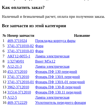
Как оплатить заказ?
Наличный и безналичный расчет, оплата при получении заказа.
Все запчасти из этой категории
№
Номер запчасти
Название
1
469-3711024
Пpокладка коpпуса фаpы
5
3741-3711010-02
Фара
6
3741-3711010-03
Фара
7
АКГ12-6055-1
Лампа электpическая
8
1/32740/01
Винт М5х12
9
А12-21-3
Лампа электрическая
10
452-3712010
Фонарь ПФ 130 передний
11
3741-3712010
Фонарь ПФ 130А передний
12
3741-3712010-01
Фонарь ПФ 130А-01 передний
13
3962-3712010
Фонарь ПФ 130-В передний
14
31514-3712010
Фонарь ПФ 130.11 передний
15
А12-5
Лампа электрическая
16
469-3712229
Уплотнитель переднего фонаря