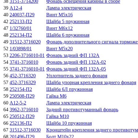
38
3151-3714200
Фонарь освещения кабины в сборе
39
А12-4
Лампа электрическая
40
240037-П29
Винт М5х16
42
252133-П2
Шайба 5 пружинная
47
1/32760/01
Винт М6х12
48
252134-П2
Шайба 6 пружинная
49
31512-3716020
Фонарь дополнительного сигнала торможе
52
1/03898/01
Винт М5х20
53
2206-3716010-01
Фонарь задний ФП 132А
54
3741-3716010
Фонарь задний ФП 132А-02
55
3741-3716010-01
Фонарь задний ФП 132А-05
56
452-3716320
Уплотнитель заднего фонаpя
57
452-3716329
Шайба упорная крепления заднего фонаря
58
252154-П2
Шайба 6Л пружинная
59
250508-П29
Гайка М6
60
А12-5-2
Лампа электрическая
64
3962-3716010
Задний противотуманный фонарь
65
250512-П29
Гайка М10
66
252136-П2
Шайба 10 пружинная
67
31512-3716030
Кронштейн крепления заднего противотум
68
201496-П29
Болт М10х22