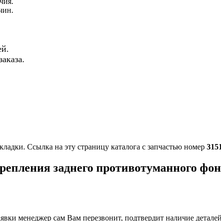
чия.
чин.
й.
аказа.
кладки. Ссылка на эту страницу каталога с запчастью номер
315
репления заднего противотуманного фо
вки менеджер сам Вам перезвонит, подтвердит наличие деталей