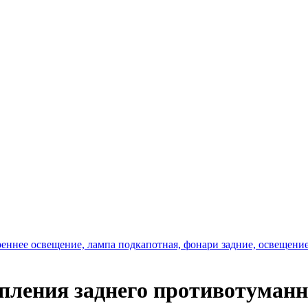
реннее освещение, лампа подкапотная, фонари задние, освещени
пления заднего противотуманн