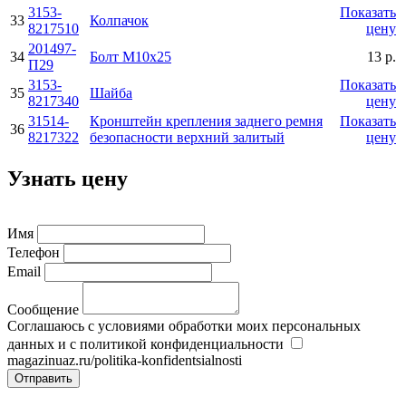
3153-
Показать
33
Колпачок
8217510
цену
201497-
34
Болт М10х25
13 р.
П29
3153-
Показать
35
Шайба
8217340
цену
31514-
Кронштейн крепления заднего ремня
Показать
36
8217322
безопасности верхний залитый
цену
Узнать цену
Имя
Телефон
Email
Сообщение
Соглашаюсь с условиями обработки моих персональных
данных и с политикой конфиденциальности
magazinuaz.ru/politika-konfidentsialnosti
Отправить