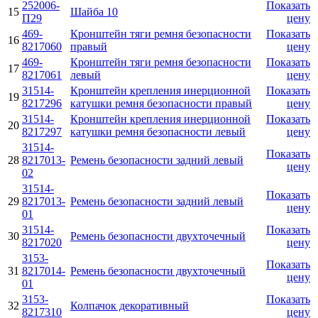
252006-
Показать
15
Шайба 10
П29
цену
469-
Кронштейн тяги ремня безопасности
Показать
16
8217060
правый
цену
469-
Кронштейн тяги ремня безопасности
Показать
17
8217061
левый
цену
31514-
Кронштейн крепления инерционной
Показать
19
8217296
катушки ремня безопасности правый
цену
31514-
Кронштейн крепления инерционной
Показать
20
8217297
катушки ремня безопасности левый
цену
31514-
Показать
28
8217013-
Ремень безопасности задний левый
цену
02
31514-
Показать
29
8217013-
Ремень безопасности задний левый
цену
01
31514-
Показать
30
Ремень безопасности двухточечный
8217020
цену
3153-
Показать
31
8217014-
Ремень безопасности двухточечный
цену
01
3153-
Показать
32
Колпачок декоративный
8217310
цену