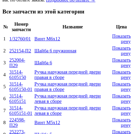
Все запчасти из этой категории
Номер
№
Название
Цена
запчасти
Показать
1
1/32760/01
Винт М6х12
цену
Показать
2
252154-П2
Шайба 6 пружинная
цену
252004-
Показать
3
Шайба 6
П29
цену
31514-
Ручка наружная передней двери
Показать
4
6105150
правая в сборе
цену
31514-
Ручка наружная передней двери
Показать
5
6105150-01
правая в сборе
цену
31514-
Ручка наружная передней двери
Показать
6
6105151
левая в сборе
цену
31514-
Ручка наружная передней двери
Показать
7
6105151-01
левая в сборе
цену
224598-
Показать
8
Винт М5x12
П29
цену
252273-
Показать