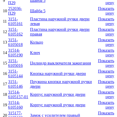
9
Шайба 5
П29
цену
252036-
Показать
10
Шайба 5
П29
цену
3151-
Пластина наружной ручки двери
Показать
11
6105161
левая
цену
3151-
Пластина наружной ручки двери
Показать
12
6105162
правая
цену
3151-
Показать
13
Кольцо
6105018
цену
31514-
Показать
14
Ключ
6105190
цену
3151-
Показать
15
Цилиндр выключателя зажигания
6105016
цену
3151-
Показать
16
Кнопка наружной ручки двери
6105144
цену
3151-
Пружина кнопки наружной ручки
Показать
17
6105146
двери
цену
31514-
Показать
18
Корпус наружной ручки двери
6105157-01
цену
31514-
Показать
19
Корпус наружной ручки двери
6105160
цену
315177-
Показать
20
Замок с усилителем правый