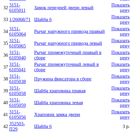
3151-
Показать
32
Замок передней двери левый
6105011
цену
Показать
33
1/26068/71
Шайба 6
цену
3151-
Показать
34
Рычаг наружного привода правый
6105064
цену
3151-
Показать
35
Рычаг наружного привода левый
6105065
цену
3151-
Рычаг промежуточный правый в
Показать
36
6105040
сборе
цену
3151-
Рычаг промежуточный левый в
Показать
37
6105041
сборе
цену
3151-
Показать
38
Пружина фиксатора в сборе
6105038
цену
3151-
Показать
39
Шайба храповика правая
6105058
цену
3151-
Показать
40
Шайба храповика левая
6105059
цену
3151-
Показать
41
Храповик замка двери
6105056
цену
352503-
42
Шайба 6
3 р.
П29