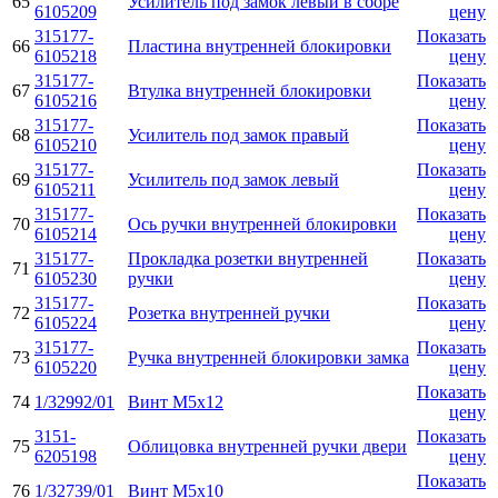
65
Усилитель под замок левый в сборе
6105209
цену
315177-
Показать
66
Пластина внутренней блокировки
6105218
цену
315177-
Показать
67
Втулка внутренней блокировки
6105216
цену
315177-
Показать
68
Усилитель под замок правый
6105210
цену
315177-
Показать
69
Усилитель под замок левый
6105211
цену
315177-
Показать
70
Ось ручки внутренней блокировки
6105214
цену
315177-
Прокладка розетки внутренней
Показать
71
6105230
ручки
цену
315177-
Показать
72
Розетка внутренней ручки
6105224
цену
315177-
Показать
73
Ручка внутренней блокировки замка
6105220
цену
Показать
74
1/32992/01
Винт М5х12
цену
3151-
Показать
75
Облицовка внутренней ручки двери
6205198
цену
Показать
76
1/32739/01
Винт М5х10