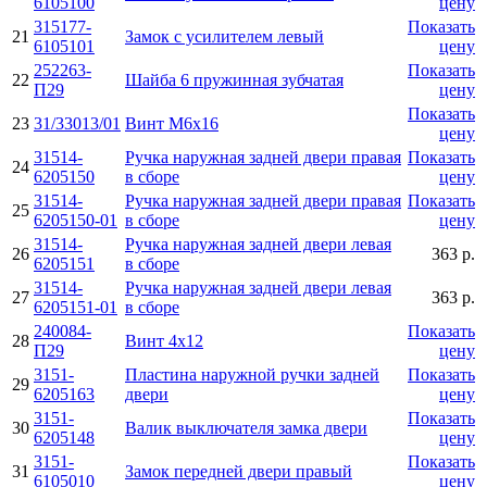
6105100
цену
315177-
Показать
21
Замок с усилителем левый
6105101
цену
252263-
Показать
22
Шайба 6 пружинная зубчатая
П29
цену
Показать
23
31/33013/01
Винт М6х16
цену
31514-
Ручка наружная задней двери правая
Показать
24
6205150
в сборе
цену
31514-
Ручка наружная задней двери правая
Показать
25
6205150-01
в сборе
цену
31514-
Ручка наружная задней двери левая
26
363 р.
6205151
в сборе
31514-
Ручка наружная задней двери левая
27
363 р.
6205151-01
в сборе
240084-
Показать
28
Винт 4х12
П29
цену
3151-
Пластина наружной ручки задней
Показать
29
6205163
двери
цену
3151-
Показать
30
Валик выключателя замка двери
6205148
цену
3151-
Показать
31
Замок передней двери правый
6105010
цену