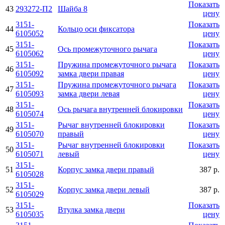
Показать
43
293272-П2
Шайба 8
цену
3151-
Показать
44
Кольцо оси фиксатора
6105052
цену
3151-
Показать
45
Ось промежуточного рычага
6105062
цену
3151-
Пружина промежуточного рычага
Показать
46
6105092
замка двери правая
цену
3151-
Пружина промежуточного рычага
Показать
47
6105093
замка двери левая
цену
3151-
Показать
48
Ось рычага внутренней блокировки
6105074
цену
3151-
Рычаг внутренней блокировки
Показать
49
6105070
правый
цену
3151-
Рычаг внутренней блокировки
Показать
50
6105071
левый
цену
3151-
51
Корпус замка двери правый
387 р.
6105028
3151-
52
Корпус замка двери левый
387 р.
6105029
3151-
Показать
53
Втулка замка двери
6105035
цену