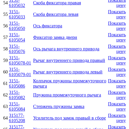
3151-
Показать
54
Скоба фиксатора правая
6105032
цену
3151-
Показать
55
Скоба фиксатора левая
6105033
цену
3151-
Показать
56
Ось фиксатора
6105050
цену
3151-
Показать
57
Фиксатор замка двери
6105054
цену
3151-
Показать
58
Ось рычага внутреннего привода
6105076
цену
3151-
Показать
59
Рычаг внутреннего привода правый
6105078-01
цену
3151-
Показать
60
Рычаг внутреннего привода левый
6105079-01
цену
3151-
Колпачок пружины промежуточного
Показать
61
6105086
рычага
цену
3151-
Показать
62
Пружина промежуточного рычага
6105082
цену
3151-
Показать
63
Стержень пружины замка
6105084
цену
315177-
Показать
64
Усилитель под замок правый в сборе
6105208
цену
315177-
Показать