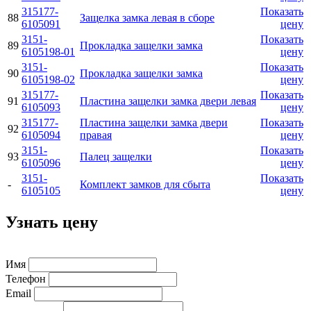
315177-
Показать
88
Защелка замка левая в сборе
6105091
цену
3151-
Показать
89
Прокладка защелки замка
6105198-01
цену
3151-
Показать
90
Прокладка защелки замка
6105198-02
цену
315177-
Показать
91
Пластина защелки замка двери левая
6105093
цену
315177-
Пластина защелки замка двери
Показать
92
6105094
правая
цену
3151-
Показать
93
Палец защелки
6105096
цену
3151-
Показать
-
Комплект замков для сбыта
6105105
цену
Узнать цену
Имя
Телефон
Email