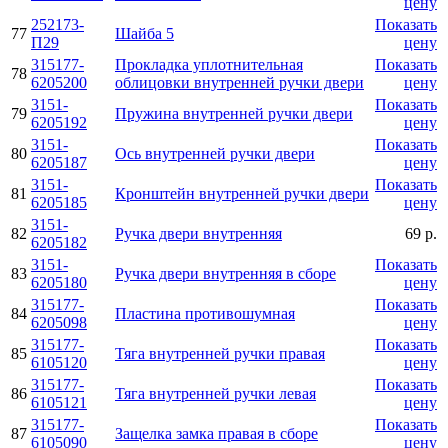
цену
252173-
Показать
77
Шайба 5
П29
цену
315177-
Прокладка уплотнительная
Показать
78
6205200
облицовки внутренней ручки двери
цену
3151-
Показать
79
Пружина внутренней ручки двери
6205192
цену
3151-
Показать
80
Ось внутренней ручки двери
6205187
цену
3151-
Показать
81
Кронштейн внутренней ручки двери
6205185
цену
3151-
82
Ручка двери внутренняя
69 р.
6205182
3151-
Показать
83
Ручка двери внутренняя в сборе
6205180
цену
315177-
Показать
84
Пластина противошумная
6205098
цену
315177-
Показать
85
Тяга внутренней ручки правая
6105120
цену
315177-
Показать
86
Тяга внутренней ручки левая
6105121
цену
315177-
Показать
87
Защелка замка правая в сборе
6105090
цену