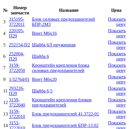
Номер
№
Название
Цена
запчасти
315195-
Блок силовых предохранителей
Показать
3
3722011
БПР-2М3
цену
220105-
Показать
4
Винт М6х16
П29
цену
Показать
5
252154-П2
Шайба 6Л пружинная
цену
252004-
Показать
6
Шайба 6
П29
цену
3159-
Кронштейн крепления блока
Показать
7
3722050
силовых предохранителей
цену
Показать
9
1/32764/01
Винт М6х20
цену
293226-
Показать
11
Шайба 6,5
П29
цену
3159-
Кронштейн крепления блоков
Показать
12
3722040
предохранителей
цену
3159-
Показать
13
Блок предохранителей 41.3722-01
3722010
цену
3153-
Показать
14
Блок предохранителей БПР-13.02
3722010
цену