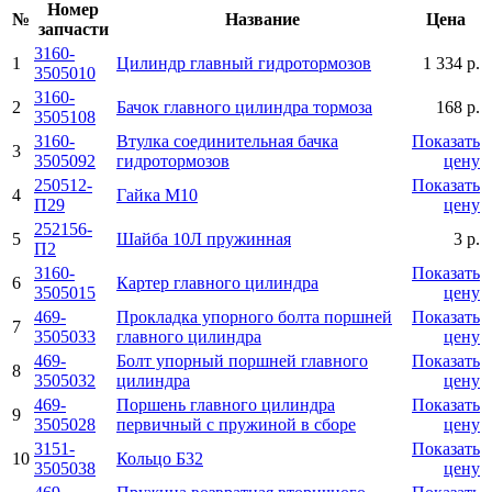
Номер
№
Название
Цена
запчасти
3160-
1
Цилиндр главный гидротормозов
1 334 р.
3505010
3160-
2
Бачок главного цилиндра тормоза
168 р.
3505108
3160-
Втулка соединительная бачка
Показать
3
3505092
гидротормозов
цену
250512-
Показать
4
Гайка М10
П29
цену
252156-
5
Шайба 10Л пружинная
3 р.
П2
3160-
Показать
6
Картер главного цилиндра
3505015
цену
469-
Прокладка упорного болта поршней
Показать
7
3505033
главного цилиндра
цену
469-
Болт упорный поршней главного
Показать
8
3505032
цилиндра
цену
469-
Поршень главного цилиндра
Показать
9
3505028
первичный с пружиной в сборе
цену
3151-
Показать
10
Кольцо Б32
3505038
цену