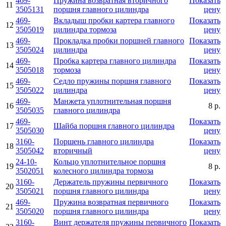
469-
Пружина возвратная вторичного
Показать
11
3505131
поршня главного цилиндра
цену
469-
Вкладыш пробки картера главного
Показать
12
3505019
цилиндра тормоза
цену
469-
Прокладка пробки поршней главного
Показать
13
3505024
цилиндра
цену
469-
Пробка картера главного цилиндра
Показать
14
3505018
тормоза
цену
469-
Седло пружины поршня главного
Показать
15
3505022
цилиндра
цену
469-
Манжета уплотнительная поршня
16
8 р.
3505035
главного цилиндра
469-
Показать
17
Шайба поршня главного цилиндра
3505030
цену
3160-
Поршень главного цилиндра
Показать
18
3505042
вторичный
цену
24-10-
Кольцо уплотнительное поршня
19
8 р.
3502051
колесного цилиндра тормоза
3160-
Держатель пружины первичного
Показать
20
3505021
поршня главного цилиндра
цену
469-
Пружина возвратная первичного
Показать
21
3505020
поршня главного цилиндра
цену
3160-
Винт держателя пружины первичного
Показать