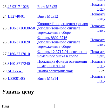
Показать
23
45 9317 1028
Болт М5х25
цену
Показать
24
1/32740/01
Винт М5х12
цену
Кронштейн крепления фонаря
Показать
25
3160-3716030-50
дополнительного сигнала
цену
торможения в сборе
Фонарь 8802.3716
Показать
26
3160-3716020
дополнительного сигнала
цену
торможения в сборе
Фонарь 12.3717-01 освещения
Показать
27
3160-3717010
номерного знака в сборе
цену
Прокладка фонаря освещения
Показать
28
3160-3717240
номерного знака
цену
29
АС12-5-1
Лампа электрическая
35 р.
Показать
30
1/33091/05
Винт М4х14
цену
Узнать цену
Имя