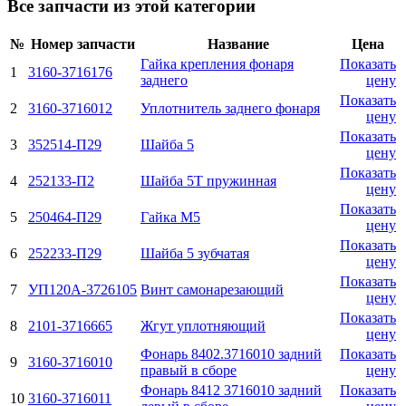
Все запчасти из этой категории
№
Номер запчасти
Название
Цена
Гайка крепления фонаря
Показать
1
3160-3716176
заднего
цену
Показать
2
3160-3716012
Уплотнитель заднего фонаря
цену
Показать
3
352514-П29
Шайба 5
цену
Показать
4
252133-П2
Шайба 5Т пружинная
цену
Показать
5
250464-П29
Гайка М5
цену
Показать
6
252233-П29
Шайба 5 зубчатая
цену
Показать
7
УП120А-3726105
Винт самонарезающий
цену
Показать
8
2101-3716665
Жгут уплотняющий
цену
Фонарь 8402.3716010 задний
Показать
9
3160-3716010
правый в сборе
цену
Фонарь 8412 3716010 задний
Показать
10
3160-3716011