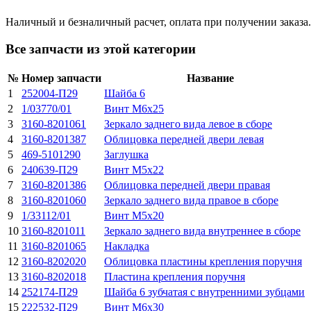
Наличный и безналичный расчет, оплата при получении заказа.
Все запчасти из этой категории
№
Номер запчасти
Название
1
252004-П29
Шайба 6
2
1/03770/01
Винт М6х25
3
3160-8201061
Зеркало заднего вида левое в сборе
4
3160-8201387
Облицовка передней двери левая
5
469-5101290
Заглушка
6
240639-П29
Винт М5х22
7
3160-8201386
Облицовка передней двери правая
8
3160-8201060
Зеркало заднего вида правое в сборе
9
1/33112/01
Винт М5х20
10
3160-8201011
Зеркало заднего вида внутреннее в сборе
11
3160-8201065
Накладка
12
3160-8202020
Облицовка пластины крепления поручня
13
3160-8202018
Пластина крепления поручня
14
252174-П29
Шайба 6 зубчатая с внутренними зубцами
15
222532-П29
Винт М6х30