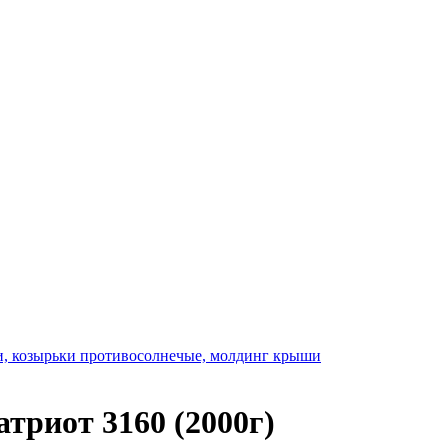
ли, козырьки противосолнечые, молдинг крыши
триот 3160 (2000г)