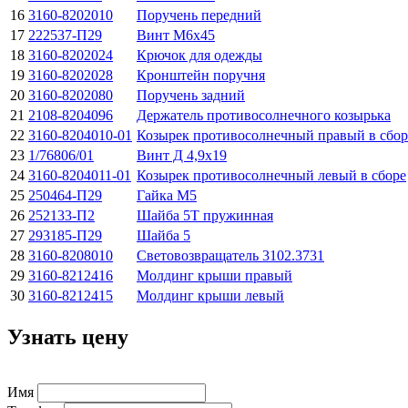
16
3160-8202010
Поручень передний
17
222537-П29
Винт М6х45
18
3160-8202024
Крючок для одежды
19
3160-8202028
Кронштейн поручня
20
3160-8202080
Поручень задний
21
2108-8204096
Держатель противосолнечного козырька
22
3160-8204010-01
Козырек противосолнечный правый в сбор
23
1/76806/01
Винт Д 4,9x19
24
3160-8204011-01
Козырек противосолнечный левый в сборе
25
250464-П29
Гайка М5
26
252133-П2
Шайба 5Т пружинная
27
293185-П29
Шайба 5
28
3160-8208010
Световозвращатель 3102.3731
29
3160-8212416
Молдинг крыши правый
30
3160-8212415
Молдинг крыши левый
Узнать цену
Имя