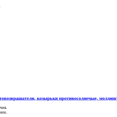
етовозвращатели, козырьки противосолнечые, молдинг
чия.
чин.