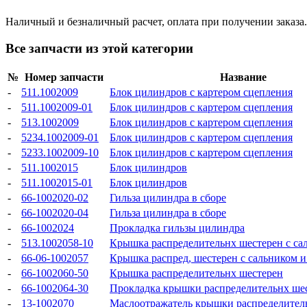
Наличный и безналичный расчет, оплата при получении заказа.
Все запчасти из этой категории
№
Номер запчасти
Название
-
511.1002009
Блок цилиндров с картером сцепления
-
511.1002009-01
Блок цилиндров с картером сцепления
-
513.1002009
Блок цилиндров с картером сцепления
-
5234.1002009-01
Блок цилиндров с картером сцепления
-
5233.1002009-10
Блок цилиндров с картером сцепления
-
511.1002015
Блок цилиндров
-
511.1002015-01
Блок цилиндров
-
66-1002020-02
Гильза цилиндра в сборе
-
66-1002020-04
Гильза цилиндра в сборе
-
66-1002024
Прокладка гильзы цилиндра
-
513.1002058-10
Крышка распределительнх шестерен с са
-
66-06-1002057
Крышка распред, шестерен с сальником 
-
66-1002060-50
Крышка распределительнх шестерен
-
66-1002064-30
Прокладка крышки распределительнх ше
-
13-1002070
Маслоотражатель крышки распределител