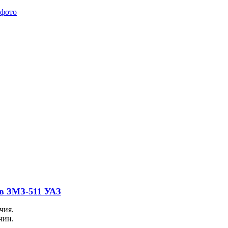
ов ЗМЗ-511 УАЗ
чия.
чин.