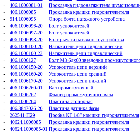
-
406.1006081-01
Прокладка гидронатяжителя шумоизоляц
-
406.1006085
Прокладка крышки гидронатяжителя
-
514.1006095
Опора болта натяжного устройства
-
406.1006096-20
Болт успокоителей
-
406.1006097-20
Болт успокоителей
-
406.1006098-20
Болт рычага натяжного устройства
-
406.1006100-20
Натяжитель цепи гидравлический
-
406.1006100-23
Натяжитель цепи гидравлический
-
406.1006127
Болт М8-6дх60 звездочки промежуточного
-
406.1006150-20
Успокоитель цепи верхний
-
406.1006160-20
Успокоитель цепи средний
-
406.1006170-20
Успокоитель цепи нижний
-
406.1006260-01
Вал промежуточный
-
406.1006262
Фланец промежуточного вала
-
406.1006264
Пластина стопорная
-
406.3847026-20
Пластина датчика фазы
-
262541-П29
Пробка КГ 1/8” крышки гидронатяжителя
-
40624.1006085
Прокладка крышки гидронатяжителя
-
40624.1006085-01
Прокладка крышки гидронатяжителя