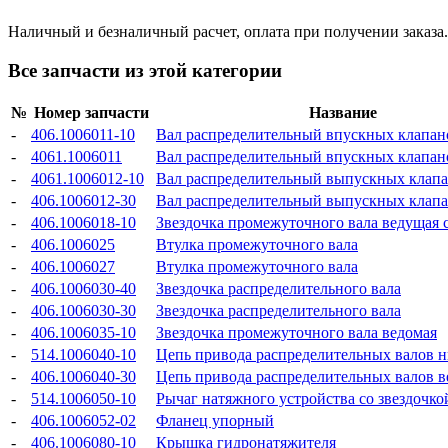
Наличный и безналичный расчет, оплата при получении заказа.
Все запчасти из этой категории
№
Номер запчасти
Название
-
406.1006011-10
Вал распределительный впускных клапан
-
4061.1006011
Вал распределительный впускных клапан
-
4061.1006012-10
Вал распределительный выпускных клап
-
406.1006012-30
Вал распределительный выпускных клап
-
406.1006018-10
Звездочка промежуточного вала ведущая
-
406.1006025
Втулка промежуточного вала
-
406.1006027
Втулка промежуточного вала
-
406.1006030-40
Звездочка распределительного вала
-
406.1006030-30
Звездочка распределительного вала
-
406.1006035-10
Звездочка промежуточного вала ведомая
-
514.1006040-10
Цепь привода распределительных валов 
-
406.1006040-30
Цепь привода распределительных валов в
-
514.1006050-10
Рычаг натяжного устройства со звездочко
-
406.1006052-02
Фланец упорный
-
406.1006080-10
Крышка гидронатяжителя