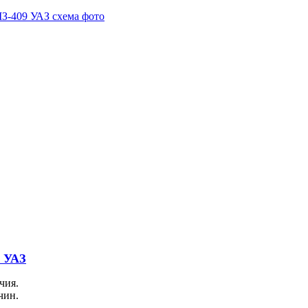
9 УАЗ
чия.
чин.